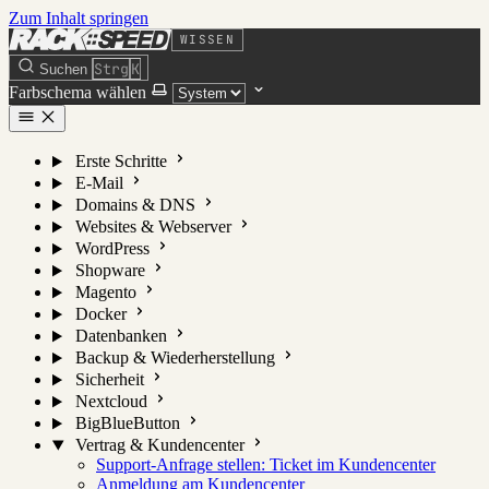
Zum Inhalt springen
WISSEN
Strg
K
Suchen
Farbschema wählen
Erste Schritte
E-Mail
Domains & DNS
Websites & Webserver
WordPress
Shopware
Magento
Docker
Datenbanken
Backup & Wiederherstellung
Sicherheit
Nextcloud
BigBlueButton
Vertrag & Kundencenter
Support-Anfrage stellen: Ticket im Kundencenter
Anmeldung am Kundencenter