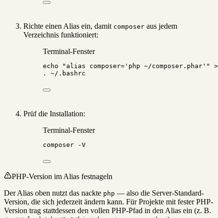
Richte einen Alias ein, damit
aus jedem
composer
Verzeichnis funktioniert:
Terminal-Fenster
echo
"
alias composer='php ~/composer.phar'
"
>
.
~/.bashrc
Prüf die Installation:
Terminal-Fenster
composer
-V
PHP-Version im Alias festnageln
Der Alias oben nutzt das nackte
— also die Server-Standard-
php
Version, die sich jederzeit ändern kann. Für Projekte mit fester PHP-
Version trag stattdessen den vollen PHP-Pfad in den Alias ein (z. B.