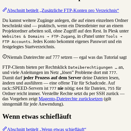
Abschnitt betitelt „Zusätzliche FTP-Konten pro Verzeichnis“
Du kannst weitere Zugänge anlegen, die auf einen einzelnen Ordner
beschränkt sind — praktisch, wenn ein Dienstleister nur an einem
Projektordner arbeiten soll, ohne Zugriff auf den Rest. In Plesk unter
, in cPanel unter
Websites & Domains → FTP-Zugang
Tools →
. Jedes Konto bekommt eigenes Passwort und ein
FTP Accounts
festgelegtes Startverzeichnis.
Niemals Dateirechte auf 777 setzen — egal was das Tutorial sagt
FTP-Clients bieten per Rechtsklick
an,
Dateiberechtigungen …
und viele Anleitungen im Netz „lösen” Probleme dort mit
.
777
Damit darf
jeder Prozess auf dem Server
deine Dateien lesen,
ändern und ausführen — eine offene Tür für Schadcode. Auf
rack::SPEED-Servern ist
nie
nötig:
für Dateien,
für
777
644
755
Ordner reicht immer. Verstellte Rechte setzt du per SSH zurück —
das Vorgehen zeigt
Magento-Dateirechte zurücksetzen
(gilt
sinngemäß für jede Anwendung).
Wenn etwas schiefläuft
Abschnitt betitelt „Wenn etwas schiefläuft“