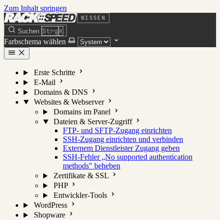
Zum Inhalt springen
WISSEN
Strg
K
Suchen
Farbschema wählen
Erste Schritte
E-Mail
Domains & DNS
Websites & Webserver
Domains im Panel
Dateien & Server-Zugriff
FTP- und SFTP-Zugang einrichten
SSH-Zugang einrichten und verbinden
Externem Dienstleister Zugang geben
SSH-Fehler „No supported authentication
methods" beheben
Zertifikate & SSL
PHP
Entwickler-Tools
WordPress
Shopware