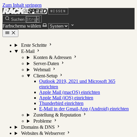
Zum Inhalt springen
WISSEN
Strg
K
Suchen
Farbschema wählen
Erste Schritte
E-Mail
Konten & Adressen
Server-Daten
Webmail
Client-Setup
Outlook 2019, 2021 und Microsoft 365
einrichten
Apple Mail (macOS) einrichten
Apple Mail (iOS) einrichten
Thunderbird einrichten
E-Mail in der Gmail-App (Android) einrichten
Zustellung & Reputation
Probleme
Domains & DNS
Websites & Webserver