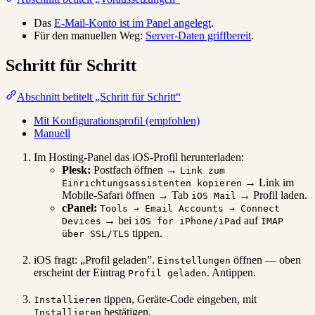
Das
E-Mail-Konto ist im Panel angelegt
.
Für den manuellen Weg:
Server-Daten griffbereit
.
Schritt für Schritt
Abschnitt betitelt „Schritt für Schritt“
Mit Konfigurationsprofil (empfohlen)
Manuell
Im Hosting-Panel das iOS-Profil herunterladen:
Plesk:
Postfach öffnen →
Link zum
→ Link im
Einrichtungsassistenten kopieren
Mobile-Safari öffnen → Tab
→ Profil laden.
iOS Mail
cPanel:
Tools → Email Accounts → Connect
→ bei
auf
Devices
iOS for iPhone/iPad
IMAP
tippen.
über SSL/TLS
iOS fragt: „Profil geladen”.
öffnen — oben
Einstellungen
erscheint der Eintrag
. Antippen.
Profil geladen
tippen, Geräte-Code eingeben, mit
Installieren
bestätigen.
Installieren