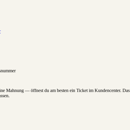
r
gsnummer
ine Mahnung — öffnest du am besten ein Ticket im Kundencenter. Das i
assen.