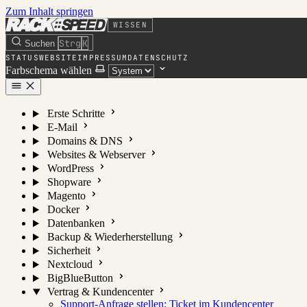
Zum Inhalt springen
WISSEN
Strg
K
Suchen
STATUS
WEBSITE
IMPRESSUM
DATENSCHUTZ
Farbschema wählen
Erste Schritte
E-Mail
Domains & DNS
Websites & Webserver
WordPress
Shopware
Magento
Docker
Datenbanken
Backup & Wiederherstellung
Sicherheit
Nextcloud
BigBlueButton
Vertrag & Kundencenter
Support-Anfrage stellen: Ticket im Kundencenter