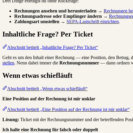
Drei Dinge erledigst du ohne Rückfrage:
Rechnungen ansehen und herunterladen
→
Rechnungen he
Rechnungsadresse oder Empfänger ändern
→
Rechnungse
Zahlungsart umstellen
→
SEPA-Lastschrift einrichten
.
Inhaltliche Frage? Per Ticket
Abschnitt betitelt „Inhaltliche Frage? Per Ticket“
Geht es um den Inhalt einer Rechnung — eine Position, den Betrag, de
stellen
. Nenn dabei immer die
Rechnungsnummer
— dann ordnen wi
Wenn etwas schiefläuft
Abschnitt betitelt „Wenn etwas schiefläuft“
Eine Position auf der Rechnung ist mir unklar
Abschnitt betitelt „Eine Position auf der Rechnung ist mir unklar“
Lösung:
Ticket mit der Rechnungsnummer und der betreffenden Positi
Ich halte eine Rechnung für falsch oder doppelt