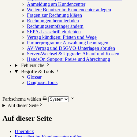
Anmeldung am Kundencenter
Weitere Benutzer im Kundencenter anlegen
Fragen zur Rechnung klären
Rechnungen herunterladen
Rechnungsempfänger ändern
SEPA-Lastschrift einrichten
Vertrag kündigen: Fristen und Wege
Partnerprogramm: Auszahlung beantragen
AV-Vertrag und DSGVO-Unterlagen abrufen
Server-Wechsel & Upgrade: Ablauf und Kosten
HandsOn-Support: Preise und Abrechnung
Fehlersuche
Begriffe & Tools
Glossar
Diagnose-Tools
STATUS
WEBSITE
IMPRESSUM
DATENSCHUTZ
Farbschema wählen
Auf dieser Seite
Auf dieser Seite
Überblick
Erst selbst im Kundencenter prüfen