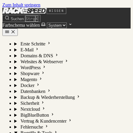
Zum Inhalt springen
WISSEN
Strg
K
Suchen
Farbschema wählen
Erste Schritte
E-Mail
Domains & DNS
Websites & Webserver
WordPress
Shopware
Magento
Docker
Datenbanken
Backup & Wiederherstellung
Sicherheit
Nextcloud
BigBlueButton
Vertrag & Kundencenter
Fehlersuche
Begriffe & Tools