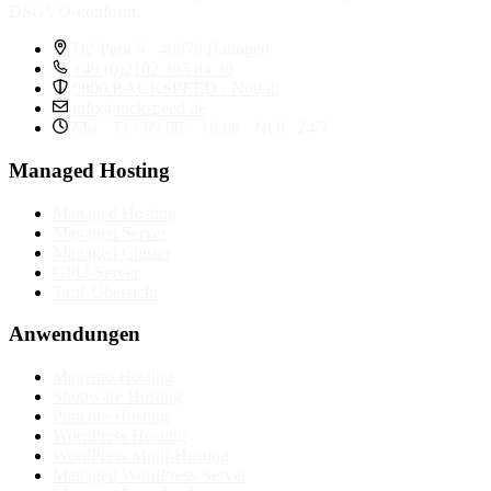
DSGVO-konform.
D2-Park 5 · 40878 Ratingen
+49 (0)2102 305 84 30
0800 RACKSPEED · Notfall
info@rackspeed.de
Mo – Fr · 09:00 – 18:00 · NOC 24/7
Managed Hosting
Managed Hosting
Managed Server
Managed Cluster
GPU-Server
Tarif-Übersicht
Anwendungen
Magento Hosting
Shopware Hosting
Pimcore Hosting
WordPress Hosting
WordPress Multi-Hosting
Managed WordPress-Server