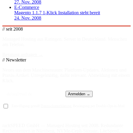
27. Nov. 2008
E-Commerce
Magento 1.1.7 1-Klick Installation steht bereit
24. Nov. 2008
// seit 2008
Managed Hosting aus Ratingen. Server in
Deutschland
. Menschen
am Telefon.
Beratung anfragen →
// Newsletter
Neues aus dem Maschinenraum: Plattform-Updates, Aktionen und
Praxis-Artikel. Unregelmäßig, dafür relevant. Abmeldung mit einem
Klick.
Anmelden →
Einwilligung gemäß
Datenschutzerklärung
, Bestätigung per Double-Opt-in-Mail.
rackSPEED GmbH — Managed Hosting seit 2008. Redundante
Rechenzentren in Nürnberg, NVMe-Ceph-Storage, LiteSpeed,