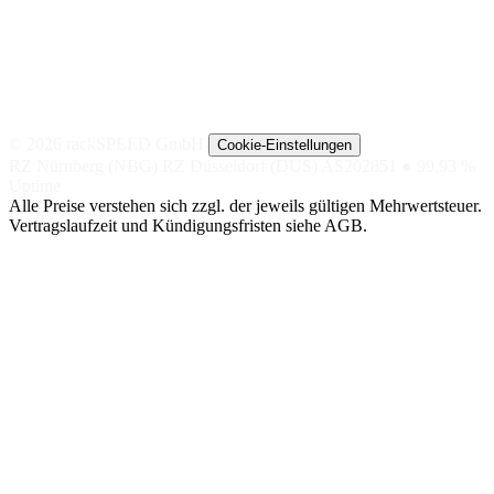
© 2026 rackSPEED GmbH
Cookie-Einstellungen
RZ Nürnberg (NBG)
RZ Düsseldorf (DUS)
AS202851
● 99,93 %
Uptime
Alle Preise verstehen sich zzgl. der jeweils gültigen Mehrwertsteuer.
Vertragslaufzeit und Kündigungsfristen siehe AGB.
NACH
NACH TIER
SPEZIAL
ANWENDUNG
Managed
Nextcloud
SHOP-
Hosting
DSGVO-KONFORME
Hosting
CLOUD
GETEILTE
LITESPEED-
BigBlueButton
UMGEBUNG
Magento
VIDEOKONFERENZEN,
Managed
EU-DSGVO
Server
Shopware
OpenSearch
VM AUF NVME-
SINGLE-NODE /
CEPH