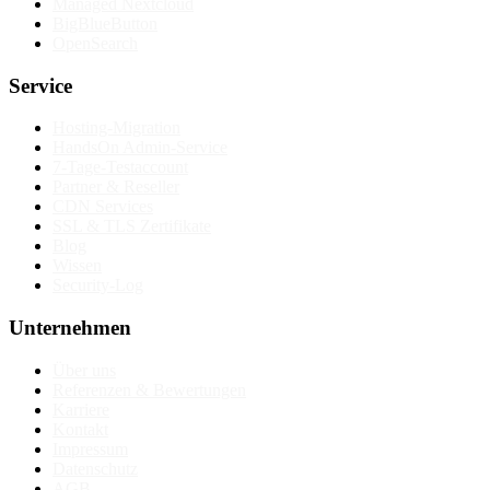
Managed Nextcloud
BigBlueButton
OpenSearch
Service
Hosting-Migration
HandsOn Admin-Service
7-Tage-Testaccount
Partner & Reseller
CDN Services
SSL & TLS Zertifikate
Blog
Wissen
Security-Log
Unternehmen
Über uns
Referenzen & Bewertungen
Karriere
Kontakt
Impressum
Datenschutz
AGB