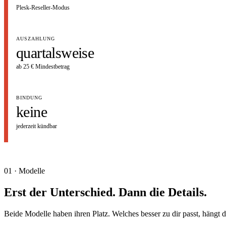
Plesk-Reseller-Modus
AUSZAHLUNG
quartalsweise
ab 25 € Mindestbetrag
BINDUNG
keine
MODELLE
PARTNER
RESELLER
01
02
03
0
jederzeit kündbar
01 · Modelle
Erst der Unterschied. Dann die Details.
Beide Modelle haben ihren Platz. Welches besser zu dir passt, häng