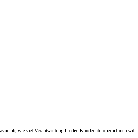
WER PASST
FAQ
ANFRAGE
4
05
06
t davon ab, wie viel Verantwortung für den Kunden du übernehmen will