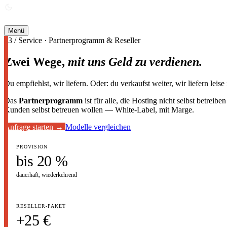
ANGEBOT ANFORDERN →
Menü
03 / Service · Partnerprogramm & Reseller
Zwei Wege,
mit uns Geld zu verdienen.
Du empfiehlst, wir liefern. Oder: du verkaufst weiter, wir liefern leis
Das
Partnerprogramm
ist für alle, die Hosting nicht selbst betr
Kunden selbst betreuen wollen — White-Label, mit Marge.
Anfrage starten →
Modelle vergleichen
PROVISION
bis 20 %
dauerhaft, wiederkehrend
RESELLER-PAKET
+25 €