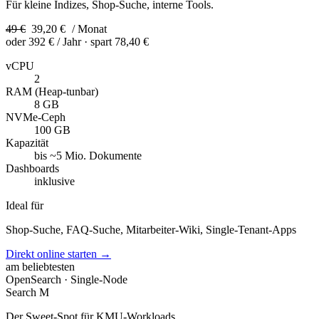
Für kleine Indizes, Shop-Suche, interne Tools.
49 €
39,20 €
/ Monat
oder
392 €
/ Jahr
· spart 78,40 €
vCPU
2
RAM (Heap-tunbar)
8 GB
NVMe-Ceph
100 GB
Kapazität
bis ~5 Mio. Dokumente
Dashboards
inklusive
Ideal für
Shop-Suche, FAQ-Suche, Mitarbeiter-Wiki, Single-Tenant-Apps
Direkt online starten →
am beliebtesten
OpenSearch · Single-Node
Search M
Der Sweet-Spot für KMU-Workloads.