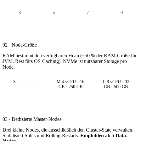
3
5
7
9
02 · Node-Größe
RAM bestimmt den verfügbaren Heap (~50 % der RAM-Größe für
JVM, Rest fürs OS-Caching). NVMe ist nutzbarer Storage pro
Node.
S
2 vCPU · 8
M
4 vCPU · 16
L
8 vCPU · 32
GB · 100 GB
GB · 250 GB
GB · 500 GB
03 · Dedizierte Master-Nodes
Drei kleine Nodes, die ausschließlich den Cluster-State verwalten.
Stabilisiert Splits und Rolling-Restarts.
Empfohlen ab 5 Data-