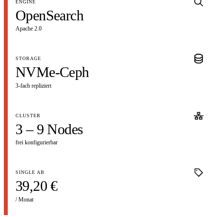
ENGINE
OpenSearch
Apache 2.0
STORAGE
NVMe-Ceph
3-fach repliziert
CLUSTER
3 – 9 Nodes
frei konfigurierbar
SINGLE AB
39,20 €
ANWENDUNGEN
STACK
MIGRATION
SLA
FAQ
04
05
06
07
08
/ Monat