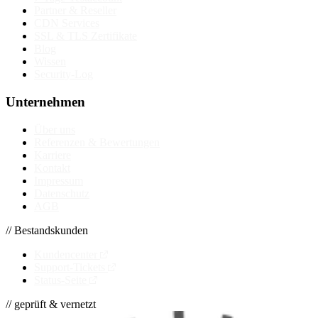
Partner & Reseller
CDN Services
SSL & TLS Zertifikate
Blog
Wissen
Security-Log
Unternehmen
Über uns
Referenzen & Bewertungen
Karriere
Kontakt
Impressum
Datenschutz
AGB
// Bestandskunden
Kundencenter
Support-Tickets
Status-Seite
// geprüft & vernetzt