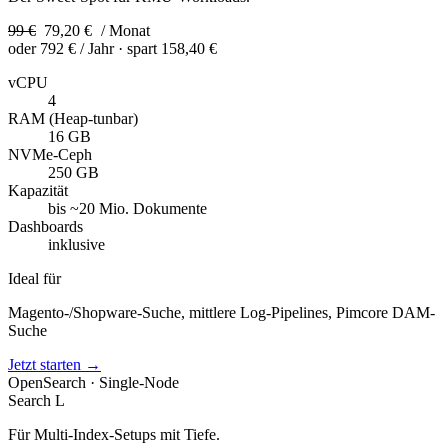
99 €
79,20 €
/ Monat
oder
792 €
/ Jahr
· spart 158,40 €
vCPU
4
RAM (Heap-tunbar)
16 GB
NVMe-Ceph
250 GB
Kapazität
bis ~20 Mio. Dokumente
Dashboards
inklusive
Ideal für
Magento-/Shopware-Suche, mittlere Log-Pipelines, Pimcore DAM-
Suche
Jetzt starten →
OpenSearch · Single-Node
Search L
Für Multi-Index-Setups mit Tiefe.