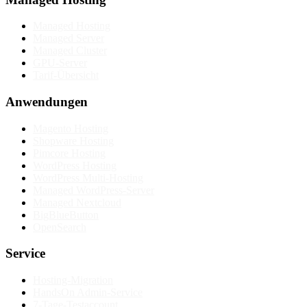
Managed Hosting
Managed Server
Managed Cluster
GPU-Server
Tarif-Übersicht
Anwendungen
Magento Hosting
Shopware Hosting
Pimcore Hosting
WordPress Hosting
WordPress Multi-Hosting
Managed WordPress-Server
Managed Nextcloud
BigBlueButton
OpenSearch
Service
Hosting-Migration
HandsOn Admin-Service
7-Tage-Testaccount