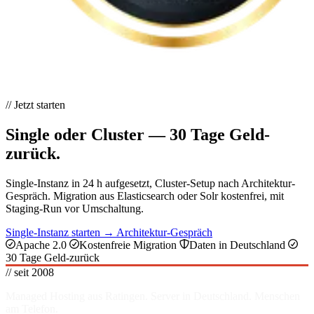
// Jetzt starten
Single oder Cluster — 30 Tage Geld-
zurück.
Single-Instanz in 24 h aufgesetzt, Cluster-Setup nach Architektur-
Gespräch. Migration aus Elasticsearch oder Solr kostenfrei, mit
Staging-Run vor Umschaltung.
Single-Instanz starten →
Architektur-Gespräch
Apache 2.0
Kostenfreie Migration
Daten in Deutschland
30 Tage Geld-zurück
// seit 2008
Managed Hosting aus Ratingen. Server in
Deutschland
. Menschen
am Telefon.