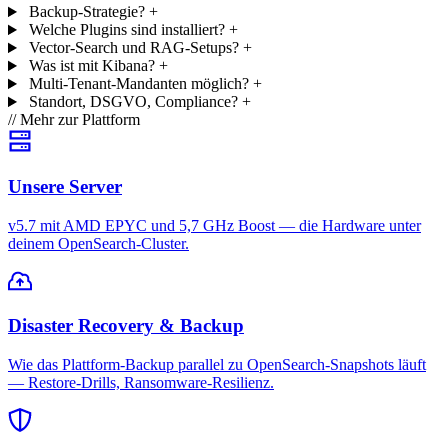
Backup-Strategie?
+
Welche Plugins sind installiert?
+
Vector-Search und RAG-Setups?
+
Was ist mit Kibana?
+
Multi-Tenant-Mandanten möglich?
+
Standort, DSGVO, Compliance?
+
// Mehr zur Plattform
Unsere Server
v5.7 mit AMD EPYC und 5,7 GHz Boost — die Hardware unter
deinem OpenSearch-Cluster.
Disaster Recovery & Backup
Wie das Plattform-Backup parallel zu OpenSearch-Snapshots läuft
— Restore-Drills, Ransomware-Resilienz.