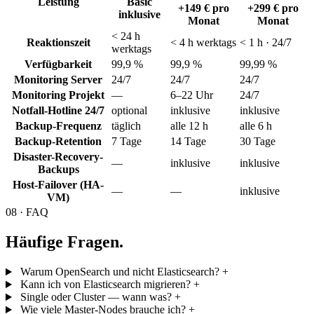
Leistung
Basic
+149 €
pro
+299 €
pro
inklusive
Monat
Monat
< 24 h
Reaktionszeit
< 4 h werktags
< 1 h · 24/7
werktags
Verfügbarkeit
99,9 %
99,9 %
99,99 %
Monitoring Server
24/7
24/7
24/7
Monitoring Projekt
—
6–22 Uhr
24/7
Notfall-Hotline 24/7
optional
inklusive
inklusive
Backup-Frequenz
täglich
alle 12 h
alle 6 h
Backup-Retention
7 Tage
14 Tage
30 Tage
Disaster-Recovery-
—
inklusive
inklusive
Backups
Host-Failover (HA-
—
—
inklusive
VM)
08 · FAQ
Häufige Fragen.
Warum OpenSearch und nicht Elasticsearch?
+
Kann ich von Elasticsearch migrieren?
+
Single oder Cluster — wann was?
+
Wie viele Master-Nodes brauche ich?
+