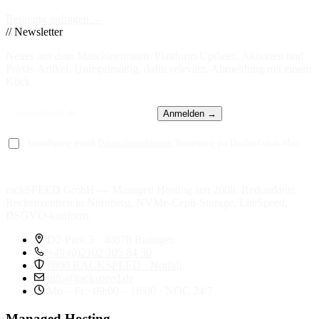
Beratung anfragen →
// Newsletter
Neues aus dem Maschinenraum: Plattform-Updates, Aktionen und
Praxis-Artikel. Unregelmäßig, dafür relevant. Abmeldung mit einem
Klick.
Anmelden →
Einwilligung gemäß
Datenschutzerklärung
, Bestätigung per Double-Opt-in-Mail.
rackSPEED GmbH — Managed Hosting seit 2008. Redundante
Rechenzentren in Nürnberg, NVMe-Ceph-Storage, LiteSpeed,
DSGVO-konform.
D2-Park 5 · 40878 Ratingen
+49 (0)2102 305 84 30
0800 RACKSPEED · Notfall
info@rackspeed.de
Mo – Fr · 09:00 – 18:00 · NOC 24/7
Managed Hosting