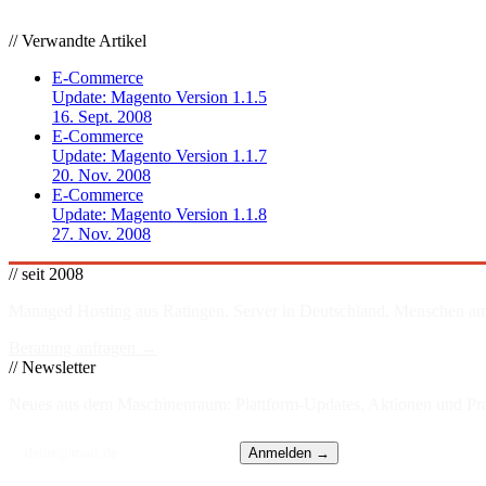
// Verwandte Artikel
E-Commerce
Update: Magento Version 1.1.5
16. Sept. 2008
E-Commerce
Update: Magento Version 1.1.7
20. Nov. 2008
E-Commerce
Update: Magento Version 1.1.8
27. Nov. 2008
// seit 2008
Managed Hosting aus Ratingen. Server in
Deutschland
. Menschen am
Beratung anfragen →
// Newsletter
Neues aus dem Maschinenraum: Plattform-Updates, Aktionen und Prax
Anmelden →