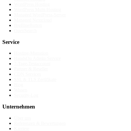
WordPress Hosting
WordPress Multi-Hosting
Managed WordPress-Server
Managed Nextcloud
BigBlueButton
OpenSearch
Service
Hosting-Migration
HandsOn Admin-Service
7-Tage-Testaccount
Partner & Reseller
CDN Services
SSL & TLS Zertifikate
Blog
Wissen
Security-Log
Unternehmen
Über uns
Referenzen & Bewertungen
Karriere