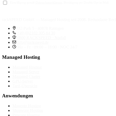
Einwilligung gemäß
Datenschutzerklärung
, Bestätigung per Double-Opt-in-Mail.
rackSPEED GmbH — Managed Hosting seit 2008. Redundante Rech
D2-Park 5 · 40878 Ratingen
+49 (0)2102 305 84 30
0800 RACKSPEED · Notfall
info@rackspeed.de
Mo – Fr · 09:00 – 18:00 · NOC 24/7
Managed Hosting
Managed Hosting
Managed Server
Managed Cluster
GPU-Server
Tarif-Übersicht
Anwendungen
Magento Hosting
Shopware Hosting
Pimcore Hosting