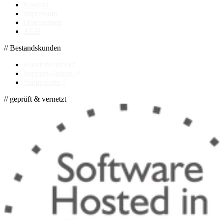
Kontakt
Impressum
Datenschutz
AGB
// Bestandskunden
Kundencenter
Support-Tickets
Status-Seite
// geprüft & vernetzt