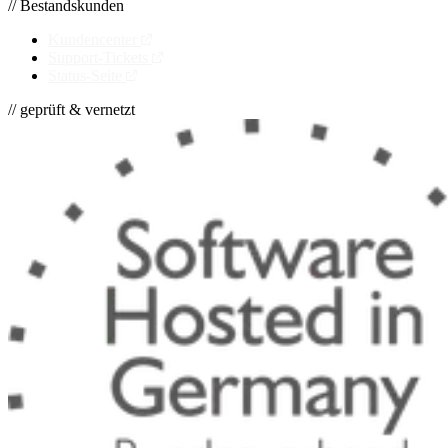
// Bestandskunden
Kundencenter
Support-Tickets
Status-Seite
// geprüft & vernetzt