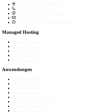
D2-Park 5 · 40878 Ratingen
+49 (0)2102 305 84 30
0800 RACKSPEED · Notfall
info@rackspeed.de
Mo – Fr · 09:00 – 18:00 · NOC 24/7
Managed Hosting
Managed Hosting
Managed Server
Managed Cluster
GPU-Server
Tarif-Übersicht
Anwendungen
Magento Hosting
Shopware Hosting
Pimcore Hosting
WordPress Hosting
WordPress Multi-Hosting
Managed WordPress-Server
Managed Nextcloud
BigBlueButton