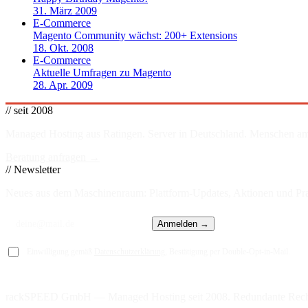
31. März 2009
E-Commerce
Magento Community wächst: 200+ Extensions
18. Okt. 2008
E-Commerce
Aktuelle Umfragen zu Magento
28. Apr. 2009
// seit 2008
Managed Hosting aus Ratingen. Server in
Deutschland
. Menschen am
Beratung anfragen →
// Newsletter
Neues aus dem Maschinenraum: Plattform-Updates, Aktionen und Prax
Anmelden →
Einwilligung gemäß
Datenschutzerklärung
, Bestätigung per Double-Opt-in-Mail.
rackSPEED GmbH — Managed Hosting seit 2008. Redundante Rech