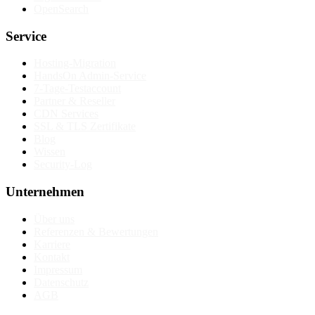
OpenSearch
Service
Hosting-Migration
HandsOn Admin-Service
7-Tage-Testaccount
Partner & Reseller
CDN Services
SSL & TLS Zertifikate
Blog
Wissen
Security-Log
Unternehmen
Über uns
Referenzen & Bewertungen
Karriere
Kontakt
Impressum
Datenschutz
AGB