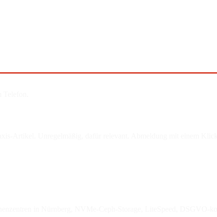
 Telefon.
is-Artikel. Unregelmäßig, dafür relevant. Abmeldung mit einem Klick
enzentren in Nürnberg, NVMe-Ceph-Storage, LiteSpeed, DSGVO-ko