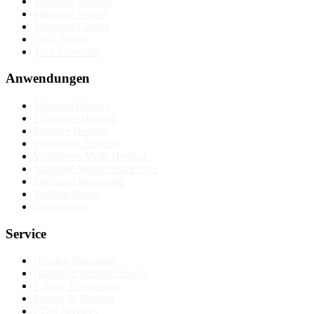
Managed Hosting
Managed Server
Managed Cluster
GPU-Server
Tarif-Übersicht
Anwendungen
Magento Hosting
Shopware Hosting
Pimcore Hosting
WordPress Hosting
WordPress Multi-Hosting
Managed WordPress-Server
Managed Nextcloud
BigBlueButton
OpenSearch
Service
Hosting-Migration
HandsOn Admin-Service
7-Tage-Testaccount
Partner & Reseller
CDN Services