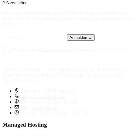
// Newsletter
Neues aus dem Maschinenraum: Plattform-Updates, Aktionen und
Praxis-Artikel. Unregelmäßig, dafür relevant. Abmeldung mit einem
Klick.
Anmelden →
Einwilligung gemäß
Datenschutzerklärung
, Bestätigung per Double-Opt-in-Mail.
rackSPEED GmbH — Managed Hosting seit 2008. Redundante
Rechenzentren in Nürnberg, NVMe-Ceph-Storage, LiteSpeed,
DSGVO-konform.
D2-Park 5 · 40878 Ratingen
+49 (0)2102 305 84 30
0800 RACKSPEED · Notfall
info@rackspeed.de
Mo – Fr · 09:00 – 18:00 · NOC 24/7
Managed Hosting