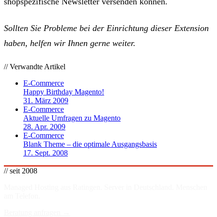
shopspezifische Newsletter versenden können.
Sollten Sie Probleme bei der Einrichtung dieser Extension
haben, helfen wir Ihnen gerne weiter.
// Verwandte Artikel
E-Commerce
Happy Birthday Magento!
31. März 2009
E-Commerce
Aktuelle Umfragen zu Magento
28. Apr. 2009
E-Commerce
Blank Theme – die optimale Ausgangsbasis
17. Sept. 2008
// seit 2008
Managed Hosting aus Ratingen. Server in
Deutschland
. Menschen
am Telefon.
Beratung anfragen →