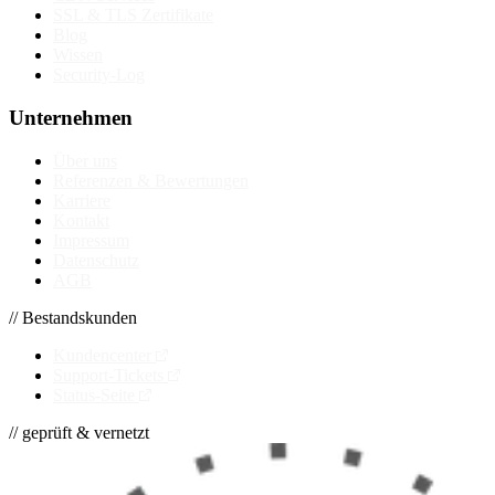
SSL & TLS Zertifikate
Blog
Wissen
Security-Log
Unternehmen
Über uns
Referenzen & Bewertungen
Karriere
Kontakt
Impressum
Datenschutz
AGB
// Bestandskunden
Kundencenter
Support-Tickets
Status-Seite
// geprüft & vernetzt