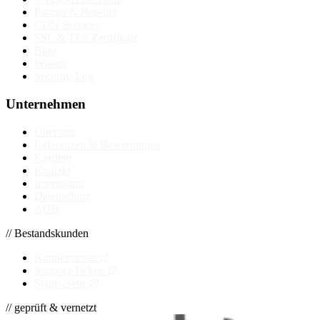
Partner & Reseller
CDN Services
SSL & TLS Zertifikate
Blog
Wissen
Security-Log
Unternehmen
Über uns
Referenzen & Bewertungen
Karriere
Kontakt
Impressum
Datenschutz
AGB
// Bestandskunden
Kundencenter
Support-Tickets
Status-Seite
// geprüft & vernetzt