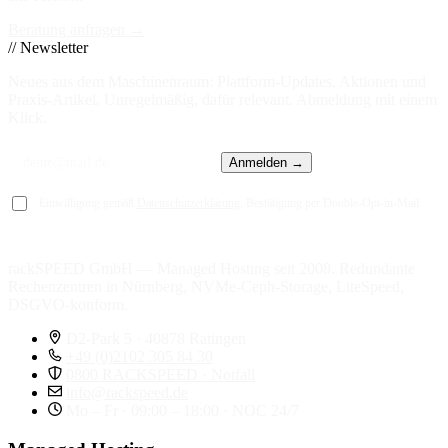
Beratung anfragen →
// Newsletter
Neues aus dem Maschinenraum: Plattform-Updates, Aktionen und
Praxis-Artikel. Unregelmäßig, dafür relevant. Abmeldung mit einem
Klick.
Anmelden →
Einwilligung gemäß
Datenschutzerklärung
, Bestätigung per Double-Opt-in-Mail.
rackSPEED GmbH — Managed Hosting seit 2008. Redundante
Rechenzentren in Nürnberg, NVMe-Ceph-Storage, LiteSpeed,
DSGVO-konform.
D2-Park 5 · 40878 Ratingen
+49 (0)2102 305 84 30
0800 RACKSPEED · Notfall
info@rackspeed.de
Mo – Fr · 09:00 – 18:00 · NOC 24/7