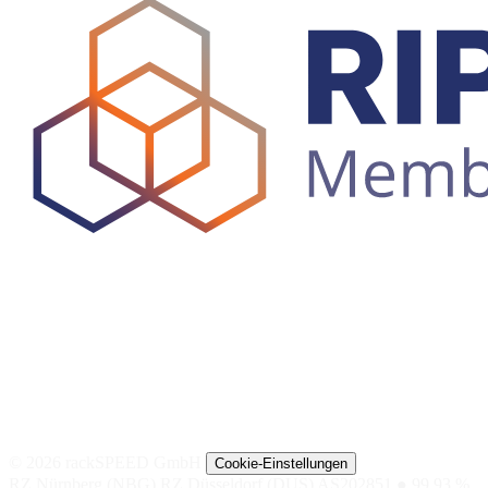
© 2026 rackSPEED GmbH
Cookie-Einstellungen
RZ Nürnberg (NBG)
RZ Düsseldorf (DUS)
AS202851
● 99,93 %