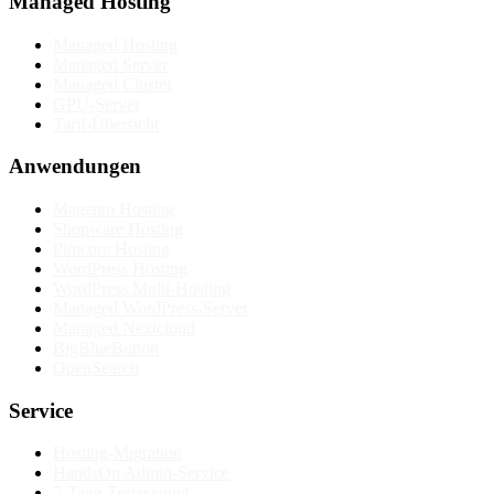
Managed Hosting
Managed Hosting
Managed Server
Managed Cluster
GPU-Server
Tarif-Übersicht
Anwendungen
Magento Hosting
Shopware Hosting
Pimcore Hosting
WordPress Hosting
WordPress Multi-Hosting
Managed WordPress-Server
Managed Nextcloud
BigBlueButton
OpenSearch
Service
Hosting-Migration
HandsOn Admin-Service
7-Tage-Testaccount