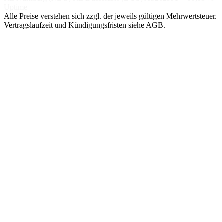
Uptime
Alle Preise verstehen sich zzgl. der jeweils gültigen Mehrwertsteuer.
Vertragslaufzeit und Kündigungsfristen siehe AGB.
NACH
NACH TIER
SPEZIAL
ANWENDUNG
Managed
Nextcloud
SHOP-
Hosting
DSGVO-KONFORME
Hosting
CLOUD
GETEILTE
LITESPEED-
BigBlueButton
UMGEBUNG
Magento
VIDEOKONFERENZEN,
Managed
EU-DSGVO
Server
Shopware
OpenSearch
VM AUF NVME-
SINGLE-NODE /
CEPH
Pimcore
CLUSTER
Managed
GPU / KI (2×
WordPress
Cluster
L40)
AKTIV-AKTIV,
MANAGED AI-
HA-SETUP
MODELLE
Proxmox
Backup Server