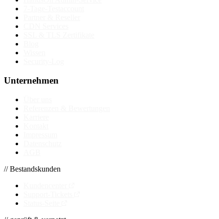
7-Tage-Testaccount
Partner & Reseller
CDN Services
SSL & TLS Zertifikate
Blog
Wissen
Security-Log
Unternehmen
Über uns
Referenzen & Bewertungen
Karriere
Kontakt
Impressum
Datenschutz
AGB
// Bestandskunden
Kundencenter
Support-Tickets
Status-Seite