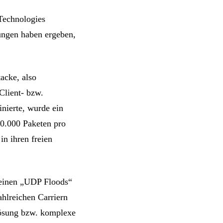
Technologies
tungen haben ergeben,
acke, also
 Client- bzw.
nierte, wurde ein
00.000 Paketen pro
in ihren freien
einen „UDP Floods“
hlreichen Carriern
ösung bzw. komplexe