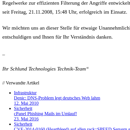
Regelwerke zur effizienten Filterung der Angriffe entwickel
seit Freitag, 21.11.2008, 15:48 Uhr, erfolgreich im Einsatz.
Wir möchten uns an dieser Stelle für etwaige Unannehmlich
entschuldigen und Ihnen für Ihr Verständnis danken.
_
Ihr Schlund Technologies Technik-Team“
// Verwandte Artikel
Infrastruktur
Denic: DNS-Problem legt deutsches Web lahm
12. Mai 2010
Sicherheit
cPanel Phishing Mails im Umlauf!
23. Mai 2016
Sicherheit
CVE-2014-0160 (Heartbleed) auf allen rack::SPEED Servern g