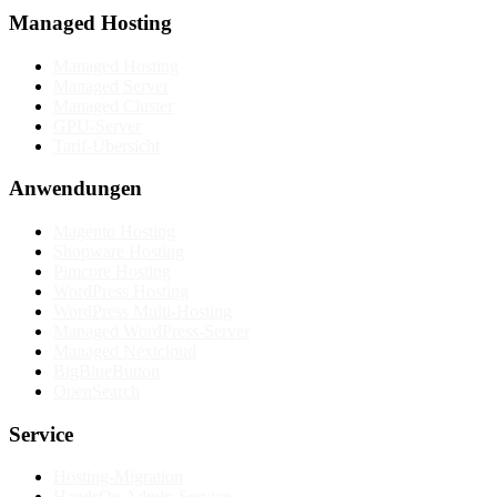
Managed Hosting
Managed Hosting
Managed Server
Managed Cluster
GPU-Server
Tarif-Übersicht
Anwendungen
Magento Hosting
Shopware Hosting
Pimcore Hosting
WordPress Hosting
WordPress Multi-Hosting
Managed WordPress-Server
Managed Nextcloud
BigBlueButton
OpenSearch
Service
Hosting-Migration
HandsOn Admin-Service