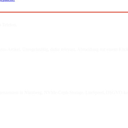
 Telefon.
is-Artikel. Unregelmäßig, dafür relevant. Abmeldung mit einem Klick
enzentren in Nürnberg, NVMe-Ceph-Storage, LiteSpeed, DSGVO-ko