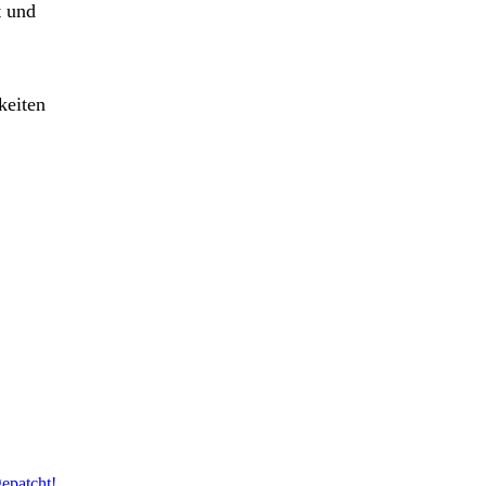
t und
keiten
epatcht!