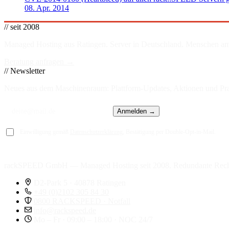
08. Apr. 2014
// seit 2008
Managed Hosting aus Ratingen. Server in
Deutschland
. Menschen am
Beratung anfragen →
// Newsletter
Neues aus dem Maschinenraum: Plattform-Updates, Aktionen und Prax
Anmelden →
Einwilligung gemäß
Datenschutzerklärung
, Bestätigung per Double-Opt-in-Mail.
rackSPEED GmbH — Managed Hosting seit 2008. Redundante Rech
D2-Park 5 · 40878 Ratingen
+49 (0)2102 305 84 30
0800 RACKSPEED · Notfall
info@rackspeed.de
Mo – Fr · 09:00 – 18:00 · NOC 24/7