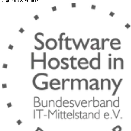
// geprüft & vernetzt