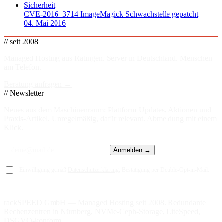
Sicherheit
CVE-2016–3714 ImageMagick Schwachstelle gepatcht
04. Mai 2016
// seit 2008
Managed Hosting aus Ratingen. Server in
Deutschland
. Menschen
am Telefon.
Beratung anfragen →
// Newsletter
Neues aus dem Maschinenraum: Plattform-Updates, Aktionen und
Praxis-Artikel. Unregelmäßig, dafür relevant. Abmeldung mit einem
Klick.
Anmelden →
Einwilligung gemäß
Datenschutzerklärung
, Bestätigung per Double-Opt-in-Mail.
rackSPEED GmbH — Managed Hosting seit 2008. Redundante
Rechenzentren in Nürnberg, NVMe-Ceph-Storage, LiteSpeed,
DSGVO-konform.