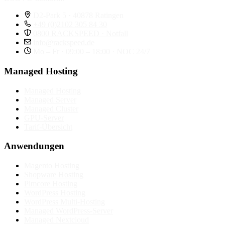
D2-Park 5 · 40878 Ratingen
+49 (0)2102 305 84 30
0800 RACKSPEED · Notfall
info@rackspeed.de
Mo – Fr · 09:00 – 18:00 · NOC 24/7
Managed Hosting
Managed Hosting
Managed Server
Managed Cluster
GPU-Server
Tarif-Übersicht
Anwendungen
Magento Hosting
Shopware Hosting
Pimcore Hosting
WordPress Hosting
WordPress Multi-Hosting
Managed WordPress-Server
Managed Nextcloud