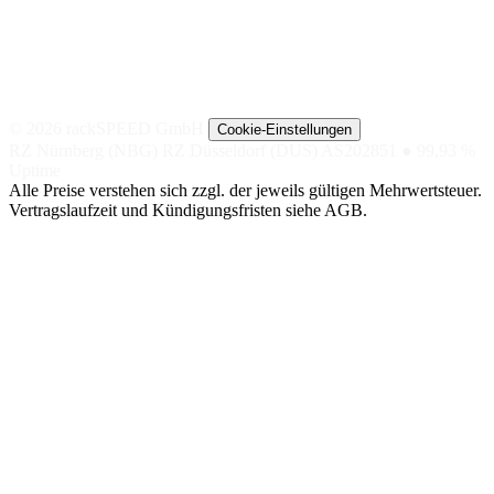
© 2026 rackSPEED GmbH
Cookie-Einstellungen
RZ Nürnberg (NBG)
RZ Düsseldorf (DUS)
AS202851
● 99,93 %
Uptime
Alle Preise verstehen sich zzgl. der jeweils gültigen Mehrwertsteuer.
Vertragslaufzeit und Kündigungsfristen siehe AGB.
NACH
NACH TIER
SPEZIAL
ANWENDUNG
Managed
Nextcloud
SHOP-
Hosting
DSGVO-KONFORME
Hosting
CLOUD
GETEILTE
LITESPEED-
BigBlueButton
UMGEBUNG
Magento
VIDEOKONFERENZEN,
Managed
EU-DSGVO
Server
Shopware
OpenSearch
VM AUF NVME-
SINGLE-NODE /
CEPH
Pimcore
CLUSTER