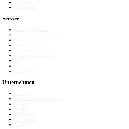
BigBlueButton
OpenSearch
Service
Hosting-Migration
HandsOn Admin-Service
7-Tage-Testaccount
Partner & Reseller
CDN Services
SSL & TLS Zertifikate
Blog
Wissen
Security-Log
Unternehmen
Über uns
Referenzen & Bewertungen
Karriere
Kontakt
Impressum
Datenschutz
AGB