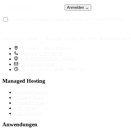
Anmelden →
Einwilligung gemäß
Datenschutzerklärung
, Bestätigung per Double-Opt-in-Mail.
rackSPEED GmbH — Managed Hosting seit 2008. Redundante Rech
D2-Park 5 · 40878 Ratingen
+49 (0)2102 305 84 30
0800 RACKSPEED · Notfall
info@rackspeed.de
Mo – Fr · 09:00 – 18:00 · NOC 24/7
Managed Hosting
Managed Hosting
Managed Server
Managed Cluster
GPU-Server
Tarif-Übersicht
Anwendungen