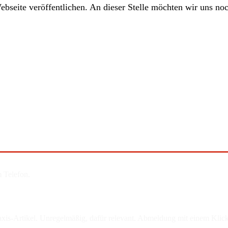
bseite veröffentlichen. An dieser Stelle möchten wir uns no
 Telefon.
is-Artikel. Unregelmäßig, dafür relevant. Abmeldung mit einem Klick