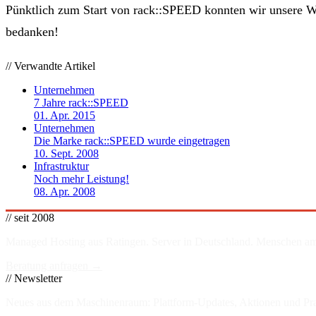
Pünktlich zum Start von rack::SPEED konnten wir unsere We
bedanken!
// Verwandte Artikel
Unternehmen
7 Jahre rack::SPEED
01. Apr. 2015
Unternehmen
Die Marke rack::SPEED wurde eingetragen
10. Sept. 2008
Infrastruktur
Noch mehr Leistung!
08. Apr. 2008
// seit 2008
Managed Hosting aus Ratingen. Server in
Deutschland
. Menschen am
Beratung anfragen →
// Newsletter
Neues aus dem Maschinenraum: Plattform-Updates, Aktionen und Prax