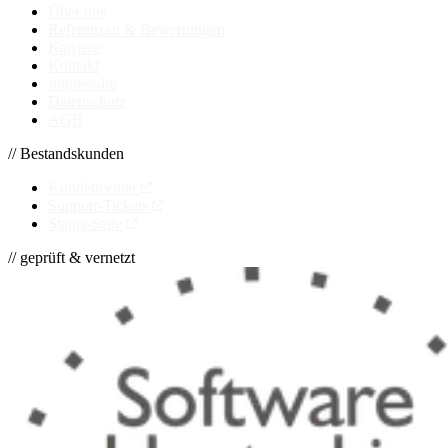
Über uns
Referenzen & Bewertungen
Karriere
Kontakt
Impressum
Datenschutz
AGB
// Bestandskunden
Kundencenter
Support-Tickets
Status-Seite
// geprüft & vernetzt