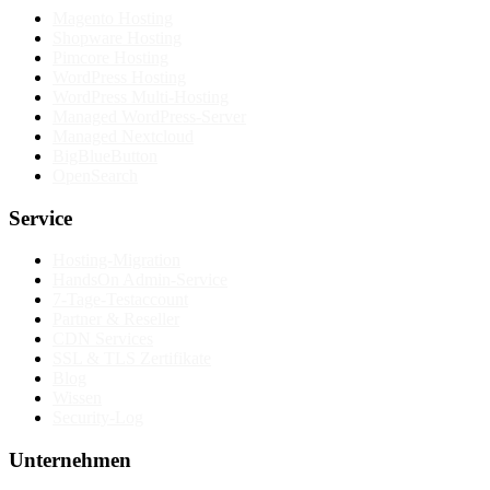
Magento Hosting
Shopware Hosting
Pimcore Hosting
WordPress Hosting
WordPress Multi-Hosting
Managed WordPress-Server
Managed Nextcloud
BigBlueButton
OpenSearch
Service
Hosting-Migration
HandsOn Admin-Service
7-Tage-Testaccount
Partner & Reseller
CDN Services
SSL & TLS Zertifikate
Blog
Wissen
Security-Log
Unternehmen