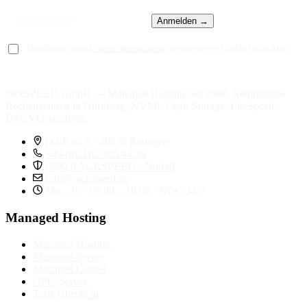
Anmelden →
Einwilligung gemäß
Datenschutzerklärung
, Bestätigung per Double-Opt-in-Mail.
rackSPEED GmbH — Managed Hosting seit 2008. Redundante
Rechenzentren in Nürnberg, NVMe-Ceph-Storage, LiteSpeed,
DSGVO-konform.
D2-Park 5 · 40878 Ratingen
+49 (0)2102 305 84 30
0800 RACKSPEED · Notfall
info@rackspeed.de
Mo – Fr · 09:00 – 18:00 · NOC 24/7
Managed Hosting
Managed Hosting
Managed Server
Managed Cluster
GPU-Server
Tarif-Übersicht