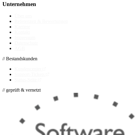
Unternehmen
Über uns
Referenzen & Bewertungen
Karriere
Kontakt
Impressum
Datenschutz
AGB
// Bestandskunden
Kundencenter
Support-Tickets
Status-Seite
// geprüft & vernetzt