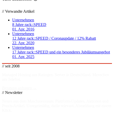
// Verwandte Artikel
Unternehmen
8 Jahre rack::SPEED
01. Apr. 2016
Unternehmen
12 Jahre rack::SPEED / Coronaupdate / 12% Rabatt
22. Apr. 2020
Unternehmen
17 Jahre rack::SPEED und ein besonderes Jubiläumsangebot
01. Apr. 2025
// seit 2008
Managed Hosting aus Ratingen. Server in
Deutschland
. Menschen
am Telefon.
Beratung anfragen →
// Newsletter
Neues aus dem Maschinenraum: Plattform-Updates, Aktionen und
Praxis-Artikel. Unregelmäßig, dafür relevant. Abmeldung mit einem
Klick.