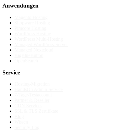
Anwendungen
Magento Hosting
Shopware Hosting
Pimcore Hosting
WordPress Hosting
WordPress Multi-Hosting
Managed WordPress-Server
Managed Nextcloud
BigBlueButton
OpenSearch
Service
Hosting-Migration
HandsOn Admin-Service
7-Tage-Testaccount
Partner & Reseller
CDN Services
SSL & TLS Zertifikate
Blog
Wissen
Security-Log