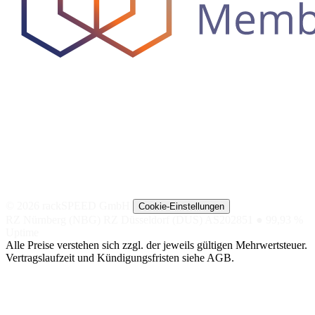
© 2026 rackSPEED GmbH
Cookie-Einstellungen
RZ Nürnberg (NBG)
RZ Düsseldorf (DUS)
AS202851
● 99,93 %
Uptime
Alle Preise verstehen sich zzgl. der jeweils gültigen Mehrwertsteuer.
Vertragslaufzeit und Kündigungsfristen siehe AGB.
NACH
NACH TIER
SPEZIAL
ANWENDUNG