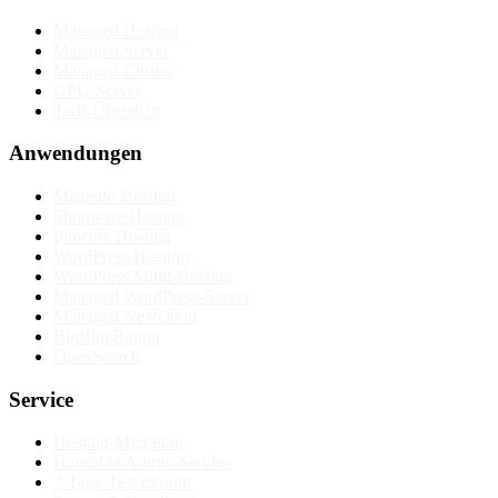
Managed Hosting
Managed Server
Managed Cluster
GPU-Server
Tarif-Übersicht
Anwendungen
Magento Hosting
Shopware Hosting
Pimcore Hosting
WordPress Hosting
WordPress Multi-Hosting
Managed WordPress-Server
Managed Nextcloud
BigBlueButton
OpenSearch
Service
Hosting-Migration
HandsOn Admin-Service
7-Tage-Testaccount