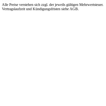
Uptime
Alle Preise verstehen sich zzgl. der jeweils gültigen Mehrwertsteuer.
Vertragslaufzeit und Kündigungsfristen siehe AGB.
NACH
NACH TIER
SPEZIAL
ANWENDUNG
Managed
Nextcloud
SHOP-
Hosting
DSGVO-KONFORME
Hosting
CLOUD
GETEILTE
LITESPEED-
BigBlueButton
UMGEBUNG
Magento
VIDEOKONFERENZEN,
Managed
EU-DSGVO
Server
Shopware
OpenSearch
VM AUF NVME-
SINGLE-NODE /
CEPH
Pimcore
CLUSTER
Managed
GPU / KI (2×
WordPress
Cluster
L40)
AKTIV-AKTIV,
MANAGED AI-
HA-SETUP
MODELLE
Proxmox
Backup Server
MANAGED BACKUP-