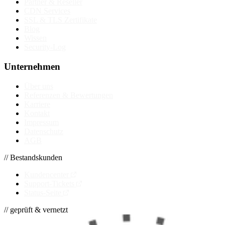
Partner & Reseller
CDN Services
SSL & TLS Zertifikate
Blog
Wissen
Security-Log
Unternehmen
Über uns
Referenzen & Bewertungen
Karriere
Kontakt
Impressum
Datenschutz
AGB
// Bestandskunden
Kundencenter
Support-Tickets
Status-Seite
// geprüft & vernetzt