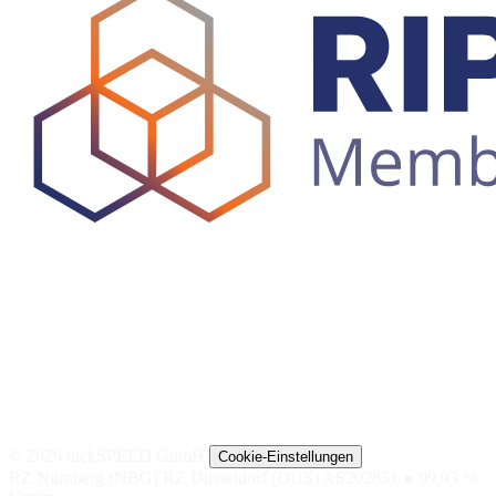
© 2026 rackSPEED GmbH
Cookie-Einstellungen
RZ Nürnberg (NBG)
RZ Düsseldorf (DUS)
AS202851
● 99,93 %