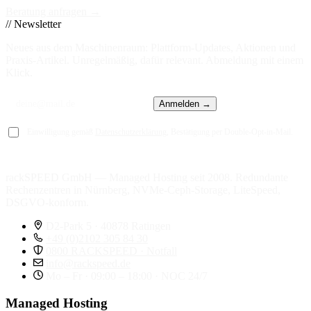
Beratung anfragen →
// Newsletter
Neues aus dem Maschinenraum: Plattform-Updates, Aktionen und
Praxis-Artikel. Unregelmäßig, dafür relevant. Abmeldung mit einem
Klick.
Anmelden →
Einwilligung gemäß
Datenschutzerklärung
, Bestätigung per Double-Opt-in-Mail.
rackSPEED GmbH — Managed Hosting seit 2008. Redundante
Rechenzentren in Nürnberg, NVMe-Ceph-Storage, LiteSpeed,
DSGVO-konform.
D2-Park 5 · 40878 Ratingen
+49 (0)2102 305 84 30
0800 RACKSPEED · Notfall
info@rackspeed.de
Mo – Fr · 09:00 – 18:00 · NOC 24/7
Managed Hosting