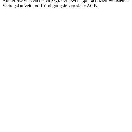
Alle Preise verstehen sich zzgl. der jeweils gültigen Mehrwertsteuer.
Vertragslaufzeit und Kündigungsfristen siehe AGB.
NACH
NACH TIER
SPEZIAL
ANWENDUNG
Managed
Nextcloud
SHOP-
Hosting
DSGVO-KONFORME
Hosting
CLOUD
GETEILTE
LITESPEED-
BigBlueButton
UMGEBUNG
Magento
VIDEOKONFERENZEN,
Managed
EU-DSGVO
Server
Shopware
OpenSearch
VM AUF NVME-
SINGLE-NODE /
CEPH
Pimcore
CLUSTER
Managed
GPU / KI (2×
WordPress
Cluster
L40)
AKTIV-AKTIV,
MANAGED AI-
HA-SETUP
MODELLE
Proxmox
Backup Server
MANAGED BACKUP-
ZIEL