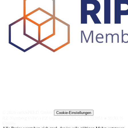
© 2026 rackSPEED GmbH
Cookie-Einstellungen
RZ Nürnberg (NBG)
RZ Düsseldorf (DUS)
AS202851
● 99,93 %
Uptime