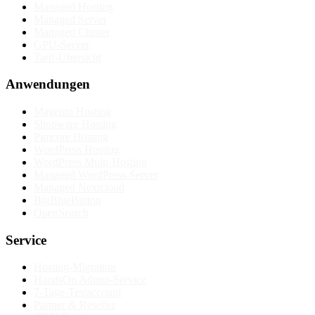
Managed Hosting
Managed Server
Managed Cluster
GPU-Server
Tarif-Übersicht
Anwendungen
Magento Hosting
Shopware Hosting
Pimcore Hosting
WordPress Hosting
WordPress Multi-Hosting
Managed WordPress-Server
Managed Nextcloud
BigBlueButton
OpenSearch
Service
Hosting-Migration
HandsOn Admin-Service
7-Tage-Testaccount
Partner & Reseller