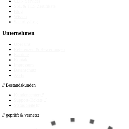
CDN Services
SSL & TLS Zertifikate
Blog
Wissen
Security-Log
Unternehmen
Über uns
Referenzen & Bewertungen
Karriere
Kontakt
Impressum
Datenschutz
AGB
// Bestandskunden
Kundencenter
Support-Tickets
Status-Seite
// geprüft & vernetzt