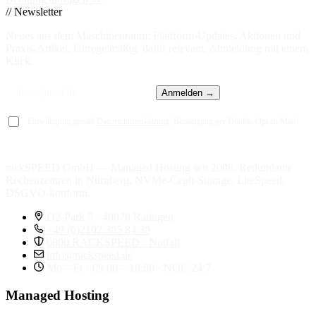
// Newsletter
Neues aus dem Maschinenraum: Plattform-Updates, Aktionen und
Praxis-Artikel. Unregelmäßig, dafür relevant. Abmeldung mit einem
Klick.
Anmelden →
Einwilligung gemäß
Datenschutzerklärung
, Bestätigung per Double-Opt-in-Mail.
rackSPEED GmbH — Managed Hosting seit 2008. Redundante
Rechenzentren in Nürnberg, NVMe-Ceph-Storage, LiteSpeed,
DSGVO-konform.
D2-Park 5 · 40878 Ratingen
+49 (0)2102 305 84 30
0800 RACKSPEED · Notfall
info@rackspeed.de
Mo – Fr · 09:00 – 18:00 · NOC 24/7
Managed Hosting