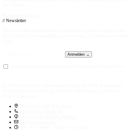
am Telefon.
Beratung anfragen →
// Newsletter
Neues aus dem Maschinenraum: Plattform-Updates, Aktionen und
Praxis-Artikel. Unregelmäßig, dafür relevant. Abmeldung mit einem
Klick.
Anmelden →
Einwilligung gemäß
Datenschutzerklärung
, Bestätigung per Double-Opt-in-Mail.
rackSPEED GmbH — Managed Hosting seit 2008. Redundante
Rechenzentren in Nürnberg, NVMe-Ceph-Storage, LiteSpeed,
DSGVO-konform.
D2-Park 5 · 40878 Ratingen
+49 (0)2102 305 84 30
0800 RACKSPEED · Notfall
info@rackspeed.de
Mo – Fr · 09:00 – 18:00 · NOC 24/7