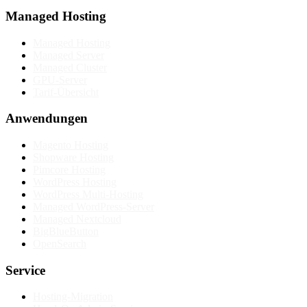
Managed Hosting
Managed Hosting
Managed Server
Managed Cluster
GPU-Server
Tarif-Übersicht
Anwendungen
Magento Hosting
Shopware Hosting
Pimcore Hosting
WordPress Hosting
WordPress Multi-Hosting
Managed WordPress-Server
Managed Nextcloud
BigBlueButton
OpenSearch
Service
Hosting-Migration