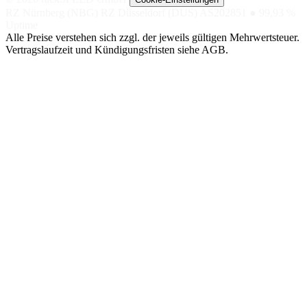
RZ Nürnberg (NBG)
RZ Düsseldorf (DUS)
AS202851
● 99,93 %
Uptime
Alle Preise verstehen sich zzgl. der jeweils gültigen Mehrwertsteuer.
Vertragslaufzeit und Kündigungsfristen siehe AGB.
NACH
NACH TIER
SPEZIAL
ANWENDUNG
Managed
Nextcloud
SHOP-
Hosting
DSGVO-KONFORME
Hosting
CLOUD
GETEILTE
LITESPEED-
BigBlueButton
UMGEBUNG
Magento
VIDEOKONFERENZEN,
Managed
EU-DSGVO
Server
Shopware
OpenSearch
VM AUF NVME-
SINGLE-NODE /
CEPH
Pimcore
CLUSTER
Managed
GPU / KI (2×
WordPress
Cluster
L40)
AKTIV-AKTIV,
MANAGED AI-
HA-SETUP
MODELLE
Proxmox