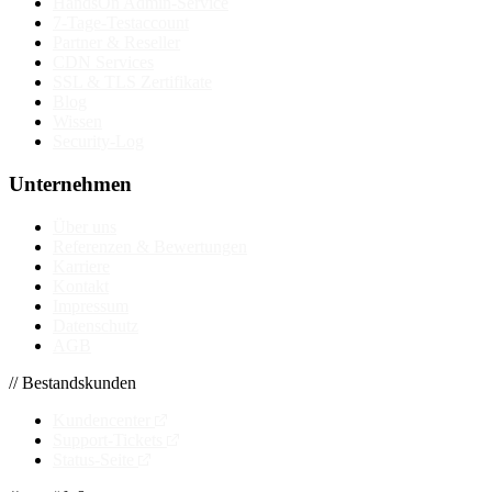
HandsOn Admin-Service
7-Tage-Testaccount
Partner & Reseller
CDN Services
SSL & TLS Zertifikate
Blog
Wissen
Security-Log
Unternehmen
Über uns
Referenzen & Bewertungen
Karriere
Kontakt
Impressum
Datenschutz
AGB
// Bestandskunden
Kundencenter
Support-Tickets
Status-Seite