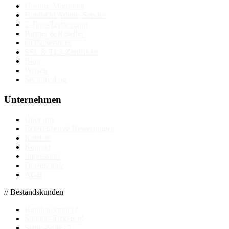
Hosting-Migration
HandsOn Admin-Service
7-Tage-Testaccount
Partner & Reseller
CDN Services
SSL & TLS Zertifikate
Blog
Wissen
Security-Log
Unternehmen
Über uns
Referenzen & Bewertungen
Karriere
Kontakt
Impressum
Datenschutz
AGB
// Bestandskunden
Kundencenter
Support-Tickets
Status-Seite