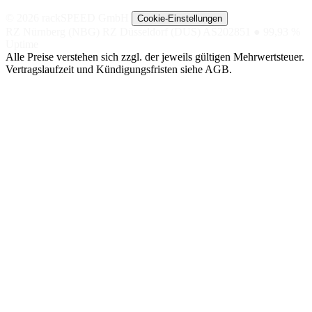
© 2026 rackSPEED GmbH
Cookie-Einstellungen
RZ Nürnberg (NBG)
RZ Düsseldorf (DUS)
AS202851
● 99,93 %
Uptime
Alle Preise verstehen sich zzgl. der jeweils gültigen Mehrwertsteuer.
Vertragslaufzeit und Kündigungsfristen siehe AGB.
NACH
NACH TIER
SPEZIAL
ANWENDUNG
Managed
Nextcloud
SHOP-
Hosting
DSGVO-KONFORME
Hosting
CLOUD
GETEILTE
LITESPEED-
BigBlueButton
UMGEBUNG
Magento
VIDEOKONFERENZEN,
Managed
EU-DSGVO
Server
Shopware
OpenSearch
VM AUF NVME-
SINGLE-NODE /
CEPH
Pimcore
CLUSTER
Managed
GPU / KI (2×
WordPress
Cluster
L40)
AKTIV-AKTIV,
MANAGED AI-
HA-SETUP
MODELLE