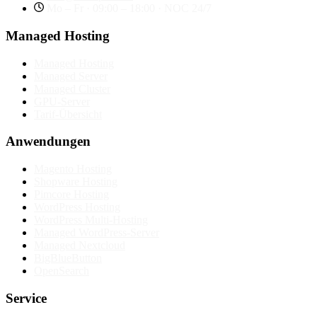
Mo – Fr · 09:00 – 18:00 · NOC 24/7
Managed Hosting
Managed Hosting
Managed Server
Managed Cluster
GPU-Server
Tarif-Übersicht
Anwendungen
Magento Hosting
Shopware Hosting
Pimcore Hosting
WordPress Hosting
WordPress Multi-Hosting
Managed WordPress-Server
Managed Nextcloud
BigBlueButton
OpenSearch
Service