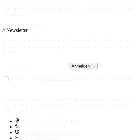
Managed Hosting aus Ratingen. Server in
Deutschland
. Menschen
am Telefon.
Beratung anfragen →
// Newsletter
Neues aus dem Maschinenraum: Plattform-Updates, Aktionen und
Praxis-Artikel. Unregelmäßig, dafür relevant. Abmeldung mit einem
Klick.
Anmelden →
Einwilligung gemäß
Datenschutzerklärung
, Bestätigung per Double-Opt-in-Mail.
rackSPEED GmbH — Managed Hosting seit 2008. Redundante
Rechenzentren in Nürnberg, NVMe-Ceph-Storage, LiteSpeed,
DSGVO-konform.
D2-Park 5 · 40878 Ratingen
+49 (0)2102 305 84 30
0800 RACKSPEED · Notfall
info@rackspeed.de