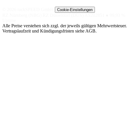
© 2026 rackSPEED GmbH
Cookie-Einstellungen
RZ Nürnberg (NBG)
RZ Düsseldorf (DUS)
AS202851
● 99,93 %
Uptime
Alle Preise verstehen sich zzgl. der jeweils gültigen Mehrwertsteuer.
Vertragslaufzeit und Kündigungsfristen siehe AGB.
NACH
NACH TIER
SPEZIAL
ANWENDUNG
Managed
Nextcloud
SHOP-
Hosting
DSGVO-KONFORME
Hosting
CLOUD
GETEILTE
LITESPEED-
BigBlueButton
UMGEBUNG
Magento
VIDEOKONFERENZEN,
Managed
EU-DSGVO
Server
Shopware
OpenSearch
VM AUF NVME-
SINGLE-NODE /
CEPH
Pimcore
CLUSTER
Managed
GPU / KI (2×
WordPress
Cluster
L40)
AKTIV-AKTIV,
MANAGED AI-
HA-SETUP
MODELLE