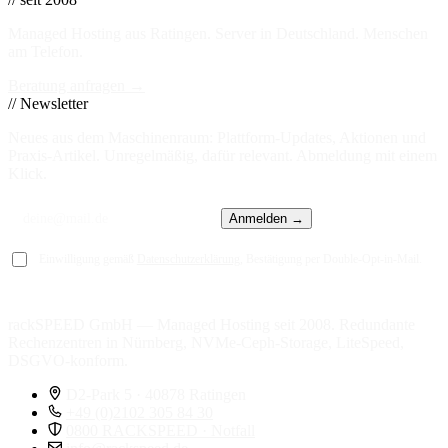
Managed Hosting aus Ratingen. Server in
Deutschland
. Menschen
am Telefon.
Beratung anfragen →
// Newsletter
Neues aus dem Maschinenraum: Plattform-Updates, Aktionen und
Praxis-Artikel. Unregelmäßig, dafür relevant. Abmeldung mit einem
Klick.
Anmelden →
Einwilligung gemäß
Datenschutzerklärung
, Bestätigung per Double-Opt-in-Mail.
rackSPEED GmbH — Managed Hosting seit 2008. Redundante
Rechenzentren in Nürnberg, NVMe-Ceph-Storage, LiteSpeed,
DSGVO-konform.
D2-Park 5 · 40878 Ratingen
+49 (0)2102 305 84 30
0800 RACKSPEED · Notfall