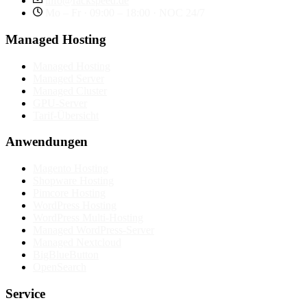
info@rackspeed.de
Mo – Fr · 09:00 – 18:00 · NOC 24/7
Managed Hosting
Managed Hosting
Managed Server
Managed Cluster
GPU-Server
Tarif-Übersicht
Anwendungen
Magento Hosting
Shopware Hosting
Pimcore Hosting
WordPress Hosting
WordPress Multi-Hosting
Managed WordPress-Server
Managed Nextcloud
BigBlueButton
OpenSearch
Service