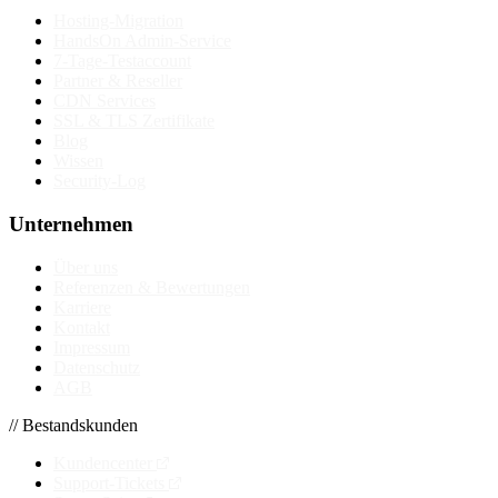
Hosting-Migration
HandsOn Admin-Service
7-Tage-Testaccount
Partner & Reseller
CDN Services
SSL & TLS Zertifikate
Blog
Wissen
Security-Log
Unternehmen
Über uns
Referenzen & Bewertungen
Karriere
Kontakt
Impressum
Datenschutz
AGB
// Bestandskunden
Kundencenter
Support-Tickets