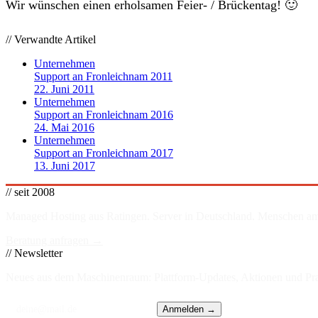
Wir wünschen einen erholsamen Feier- / Brückentag! 🙂
// Verwandte Artikel
Unternehmen
Support an Fronleichnam 2011
22. Juni 2011
Unternehmen
Support an Fronleichnam 2016
24. Mai 2016
Unternehmen
Support an Fronleichnam 2017
13. Juni 2017
// seit 2008
Managed Hosting aus Ratingen. Server in
Deutschland
. Menschen am
Beratung anfragen →
// Newsletter
Neues aus dem Maschinenraum: Plattform-Updates, Aktionen und Prax
Anmelden →