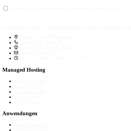
Einwilligung gemäß
Datenschutzerklärung
, Bestätigung per Double-Opt-in-Mail.
rackSPEED GmbH — Managed Hosting seit 2008. Redundante Rech
D2-Park 5 · 40878 Ratingen
+49 (0)2102 305 84 30
0800 RACKSPEED · Notfall
info@rackspeed.de
Mo – Fr · 09:00 – 18:00 · NOC 24/7
Managed Hosting
Managed Hosting
Managed Server
Managed Cluster
GPU-Server
Tarif-Übersicht
Anwendungen
Magento Hosting
Shopware Hosting