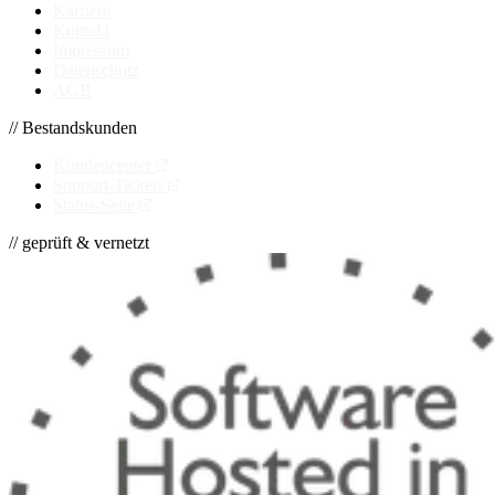
Karriere
Kontakt
Impressum
Datenschutz
AGB
// Bestandskunden
Kundencenter
Support-Tickets
Status-Seite
// geprüft & vernetzt