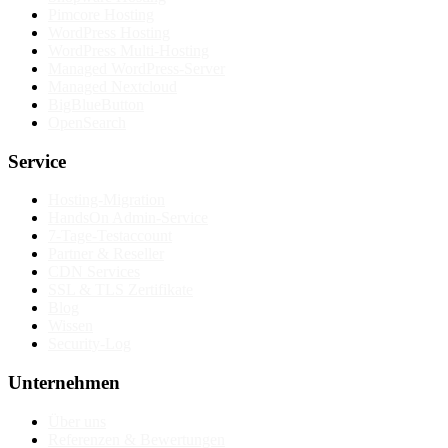
Pimcore Hosting
WordPress Hosting
WordPress Multi-Hosting
Managed WordPress-Server
Managed Nextcloud
BigBlueButton
OpenSearch
Service
Hosting-Migration
HandsOn Admin-Service
7-Tage-Testaccount
Partner & Reseller
CDN Services
SSL & TLS Zertifikate
Blog
Wissen
Security-Log
Unternehmen
Über uns
Referenzen & Bewertungen