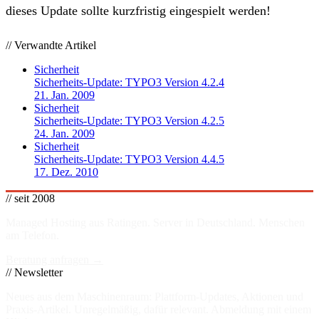
dieses Update sollte kurzfristig eingespielt werden!
// Verwandte Artikel
Sicherheit
Sicherheits-Update: TYPO3 Version 4.2.4
21. Jan. 2009
Sicherheit
Sicherheits-Update: TYPO3 Version 4.2.5
24. Jan. 2009
Sicherheit
Sicherheits-Update: TYPO3 Version 4.4.5
17. Dez. 2010
// seit 2008
Managed Hosting aus Ratingen. Server in
Deutschland
. Menschen
am Telefon.
Beratung anfragen →
// Newsletter
Neues aus dem Maschinenraum: Plattform-Updates, Aktionen und
Praxis-Artikel. Unregelmäßig, dafür relevant. Abmeldung mit einem