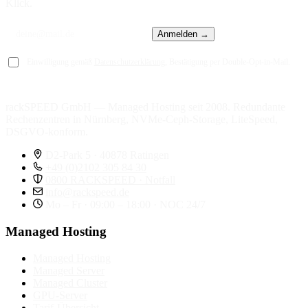
Klick.
Anmelden →
Einwilligung gemäß
Datenschutzerklärung
, Bestätigung per Double-Opt-in-Mail.
rackSPEED GmbH — Managed Hosting seit 2008. Redundante
Rechenzentren in Nürnberg, NVMe-Ceph-Storage, LiteSpeed,
DSGVO-konform.
D2-Park 5 · 40878 Ratingen
+49 (0)2102 305 84 30
0800 RACKSPEED · Notfall
info@rackspeed.de
Mo – Fr · 09:00 – 18:00 · NOC 24/7
Managed Hosting
Managed Hosting
Managed Server
Managed Cluster
GPU-Server
Tarif-Übersicht