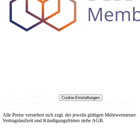
© 2026 rackSPEED GmbH
Cookie-Einstellungen
RZ Nürnberg (NBG)
RZ Düsseldorf (DUS)
AS202851
● 99,93 %
Uptime
Alle Preise verstehen sich zzgl. der jeweils gültigen Mehrwertsteuer.
Vertragslaufzeit und Kündigungsfristen siehe AGB.
NACH
NACH TIER
SPEZIAL