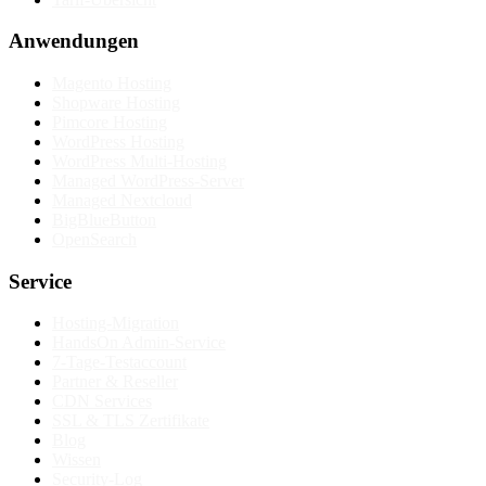
Anwendungen
Magento Hosting
Shopware Hosting
Pimcore Hosting
WordPress Hosting
WordPress Multi-Hosting
Managed WordPress-Server
Managed Nextcloud
BigBlueButton
OpenSearch
Service
Hosting-Migration
HandsOn Admin-Service
7-Tage-Testaccount
Partner & Reseller
CDN Services
SSL & TLS Zertifikate
Blog
Wissen
Security-Log