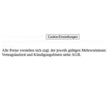
© 2026 rackSPEED GmbH
Cookie-Einstellungen
RZ Nürnberg (NBG)
RZ Düsseldorf (DUS)
AS202851
● 99,93 %
Uptime
Alle Preise verstehen sich zzgl. der jeweils gültigen Mehrwertsteuer.
Vertragslaufzeit und Kündigungsfristen siehe AGB.
NACH
NACH TIER
SPEZIAL
ANWENDUNG
Managed
Nextcloud
SHOP-
Hosting
DSGVO-KONFORME
Hosting
CLOUD
GETEILTE
LITESPEED-
BigBlueButton
UMGEBUNG
Magento
VIDEOKONFERENZEN,
Managed
EU-DSGVO
Server
Shopware
OpenSearch