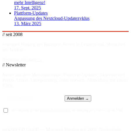
mehr Intelligenz!
17. Sept. 2025
Plattform-Updates
Anpassung des Nextcloud-Updatezyklus
13. März 2025
// seit 2008
Managed Hosting aus Ratingen. Server in
Deutschland
. Menschen
am Telefon.
Beratung anfragen →
// Newsletter
Neues aus dem Maschinenraum: Plattform-Updates, Aktionen und
Praxis-Artikel. Unregelmäßig, dafür relevant. Abmeldung mit einem
Klick.
Anmelden →
Einwilligung gemäß
Datenschutzerklärung
, Bestätigung per Double-Opt-in-Mail.
rackSPEED GmbH — Managed Hosting seit 2008. Redundante