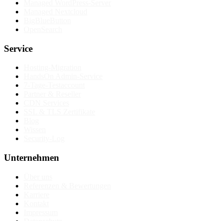
Managed WordPress-Server
Managed Nextcloud
BigBlueButton
OpenSearch
Service
Hosting-Migration
HandsOn Admin-Service
7-Tage-Testaccount
Partner & Reseller
CDN Services
SSL & TLS Zertifikate
Blog
Wissen
Security-Log
Unternehmen
Über uns
Referenzen & Bewertungen
Karriere
Kontakt
Impressum