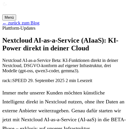
ANGEBOT ANFORDERN →
Menü
← zurück zum Blog
Plattform-Updates
Nextcloud AI-as-a-Service (AIaaS): KI-
Power direkt in deiner Cloud
Nextcloud AI-as-a-Service Beta: KI-Funktionen direkt in deiner
Nextcloud, DSGVO-konform auf eigener Infrastruktur, drei
Modelle (gpt-oss, qwen3-coder, gemma3).
rack::SPEED
29. September 2025
2 min Lesezeit
Immer mehr unserer Kunden möchten
künstliche
Intelligenz direkt in Nextcloud nutzen
, ohne ihre Daten an
externe Anbieter weiterzugeben. Genau dafür starten wir
jetzt mit
Nextcloud AI-as-a-Service (AI-aaS)
in die BETA-
Phase – exklusiv auf unserer Infrastruktur.