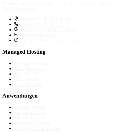
Rechenzentren in Nürnberg, NVMe-Ceph-Storage, LiteSpeed,
DSGVO-konform.
D2-Park 5 · 40878 Ratingen
+49 (0)2102 305 84 30
0800 RACKSPEED · Notfall
info@rackspeed.de
Mo – Fr · 09:00 – 18:00 · NOC 24/7
Managed Hosting
Managed Hosting
Managed Server
Managed Cluster
GPU-Server
Tarif-Übersicht
Anwendungen
Magento Hosting
Shopware Hosting
Pimcore Hosting
WordPress Hosting
WordPress Multi-Hosting