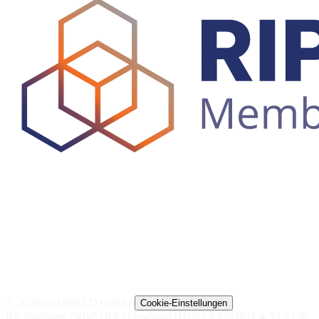
© 2026 rackSPEED GmbH
Cookie-Einstellungen
RZ Nürnberg (NBG)
RZ Düsseldorf (DUS)
AS202851
● 99,93 %