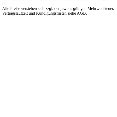
Uptime
Alle Preise verstehen sich zzgl. der jeweils gültigen Mehrwertsteuer.
Vertragslaufzeit und Kündigungsfristen siehe AGB.
NACH
NACH TIER
SPEZIAL
ANWENDUNG
Managed
Nextcloud
SHOP-
Hosting
DSGVO-KONFORME
Hosting
CLOUD
GETEILTE
LITESPEED-
BigBlueButton
UMGEBUNG
Magento
VIDEOKONFERENZEN,
Managed
EU-DSGVO
Server
Shopware
OpenSearch
VM AUF NVME-
SINGLE-NODE /
CEPH
Pimcore
CLUSTER
Managed
GPU / KI (2×
WordPress
Cluster
L40)
AKTIV-AKTIV,
MANAGED AI-
HA-SETUP
MODELLE
Proxmox
Backup Server