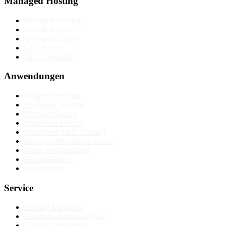
Managed Hosting
Managed Hosting
Managed Server
Managed Cluster
GPU-Server
Tarif-Übersicht
Anwendungen
Magento Hosting
Shopware Hosting
Pimcore Hosting
WordPress Hosting
WordPress Multi-Hosting
Managed WordPress-Server
Managed Nextcloud
BigBlueButton
OpenSearch
Service
Hosting-Migration
HandsOn Admin-Service
7-Tage-Testaccount