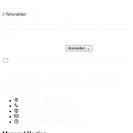
Beratung anfragen →
// Newsletter
Neues aus dem Maschinenraum: Plattform-Updates, Aktionen und
Praxis-Artikel. Unregelmäßig, dafür relevant. Abmeldung mit einem
Klick.
Anmelden →
Einwilligung gemäß
Datenschutzerklärung
, Bestätigung per Double-Opt-in-Mail.
rackSPEED GmbH — Managed Hosting seit 2008. Redundante
Rechenzentren in Nürnberg, NVMe-Ceph-Storage, LiteSpeed,
DSGVO-konform.
D2-Park 5 · 40878 Ratingen
+49 (0)2102 305 84 30
0800 RACKSPEED · Notfall
info@rackspeed.de
Mo – Fr · 09:00 – 18:00 · NOC 24/7