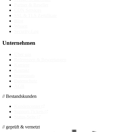
Partner & Reseller
CDN Services
SSL & TLS Zertifikate
Blog
Wissen
Security-Log
Unternehmen
Über uns
Referenzen & Bewertungen
Karriere
Kontakt
Impressum
Datenschutz
AGB
// Bestandskunden
Kundencenter
Support-Tickets
Status-Seite
// geprüft & vernetzt