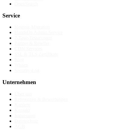
OpenSearch
Service
Hosting-Migration
HandsOn Admin-Service
7-Tage-Testaccount
Partner & Reseller
CDN Services
SSL & TLS Zertifikate
Blog
Wissen
Security-Log
Unternehmen
Über uns
Referenzen & Bewertungen
Karriere
Kontakt
Impressum
Datenschutz
AGB