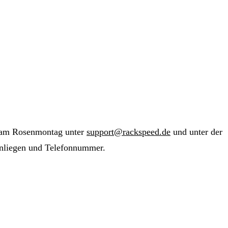
ns am Rosenmontag unter
support@rackspeed.de
und unter der
Anliegen und Telefonnummer.