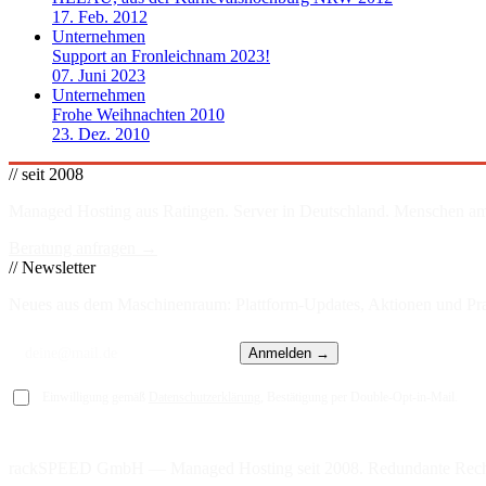
17. Feb. 2012
Unternehmen
Support an Fronleichnam 2023!
07. Juni 2023
Unternehmen
Frohe Weihnachten 2010
23. Dez. 2010
// seit 2008
Managed Hosting aus Ratingen. Server in
Deutschland
. Menschen am
Beratung anfragen →
// Newsletter
Neues aus dem Maschinenraum: Plattform-Updates, Aktionen und Prax
Anmelden →
Einwilligung gemäß
Datenschutzerklärung
, Bestätigung per Double-Opt-in-Mail.
rackSPEED GmbH — Managed Hosting seit 2008. Redundante Rech