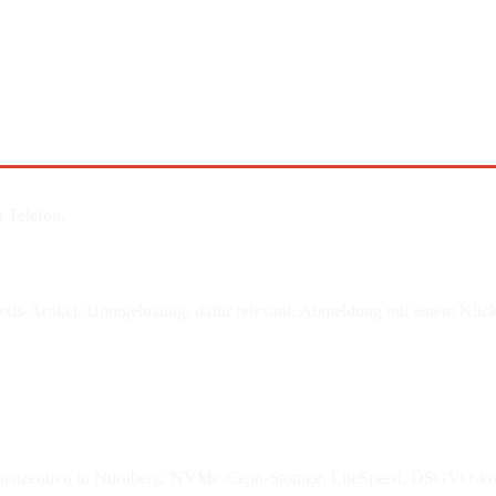
 Telefon.
is-Artikel. Unregelmäßig, dafür relevant. Abmeldung mit einem Klick
enzentren in Nürnberg, NVMe-Ceph-Storage, LiteSpeed, DSGVO-ko