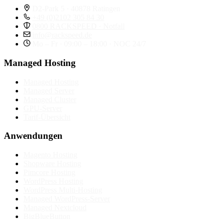
D2-Park 5 · 40878 Ratingen
+49 (0)2102 305 84 30
0800 RACKSPEED · Notfall
info@rackspeed.de
Mo – Fr · 09:00 – 18:00 · NOC 24/7
Managed Hosting
Managed Hosting
Managed Server
Managed Cluster
GPU-Server
Tarif-Übersicht
Anwendungen
Magento Hosting
Shopware Hosting
Pimcore Hosting
WordPress Hosting
WordPress Multi-Hosting
Managed WordPress-Server
Managed Nextcloud
BigBlueButton