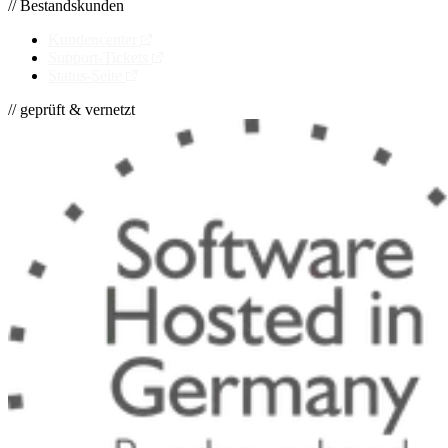
// Bestandskunden
Kundencenter
Support-Tickets
Status-Seite
// geprüft & vernetzt