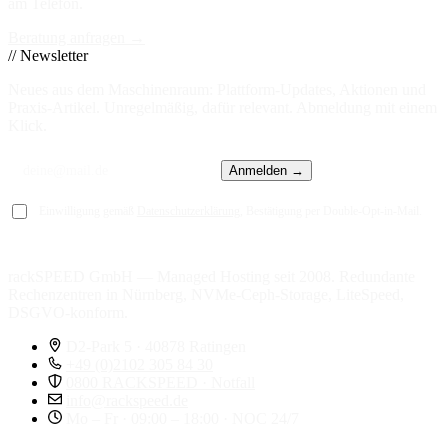
am Telefon.
Beratung anfragen →
// Newsletter
Neues aus dem Maschinenraum: Plattform-Updates, Aktionen und
Praxis-Artikel. Unregelmäßig, dafür relevant. Abmeldung mit einem
Klick.
Anmelden →
Einwilligung gemäß
Datenschutzerklärung
, Bestätigung per Double-Opt-in-Mail.
rackSPEED GmbH — Managed Hosting seit 2008. Redundante
Rechenzentren in Nürnberg, NVMe-Ceph-Storage, LiteSpeed,
DSGVO-konform.
D2-Park 5 · 40878 Ratingen
+49 (0)2102 305 84 30
0800 RACKSPEED · Notfall
info@rackspeed.de
Mo – Fr · 09:00 – 18:00 · NOC 24/7