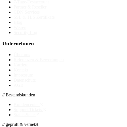
7-Tage-Testaccount
Partner & Reseller
CDN Services
SSL & TLS Zertifikate
Blog
Wissen
Security-Log
Unternehmen
Über uns
Referenzen & Bewertungen
Karriere
Kontakt
Impressum
Datenschutz
AGB
// Bestandskunden
Kundencenter
Support-Tickets
Status-Seite
// geprüft & vernetzt