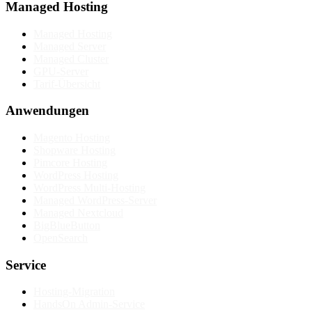
Managed Hosting
Managed Hosting
Managed Server
Managed Cluster
GPU-Server
Tarif-Übersicht
Anwendungen
Magento Hosting
Shopware Hosting
Pimcore Hosting
WordPress Hosting
WordPress Multi-Hosting
Managed WordPress-Server
Managed Nextcloud
BigBlueButton
OpenSearch
Service
Hosting-Migration
HandsOn Admin-Service