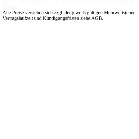
RZ Nürnberg (NBG)
RZ Düsseldorf (DUS)
AS202851
● 99,93 %
Uptime
Alle Preise verstehen sich zzgl. der jeweils gültigen Mehrwertsteuer.
Vertragslaufzeit und Kündigungsfristen siehe AGB.
NACH
NACH TIER
SPEZIAL
ANWENDUNG
Managed
Nextcloud
SHOP-
Hosting
DSGVO-KONFORME
Hosting
CLOUD
GETEILTE
LITESPEED-
BigBlueButton
UMGEBUNG
Magento
VIDEOKONFERENZEN,
Managed
EU-DSGVO
Server
Shopware
OpenSearch
VM AUF NVME-
SINGLE-NODE /
CEPH
Pimcore
CLUSTER
Managed
GPU / KI (2×
WordPress
Cluster
L40)
AKTIV-AKTIV,
MANAGED AI-
HA-SETUP
MODELLE
Proxmox
Backup Server