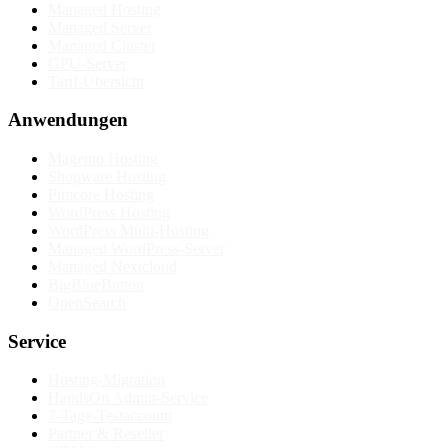
Managed Hosting
Managed Server
Managed Cluster
GPU-Server
Tarif-Übersicht
Anwendungen
Magento Hosting
Shopware Hosting
Pimcore Hosting
WordPress Hosting
WordPress Multi-Hosting
Managed WordPress-Server
Managed Nextcloud
BigBlueButton
OpenSearch
Service
Hosting-Migration
HandsOn Admin-Service
7-Tage-Testaccount
Partner & Reseller