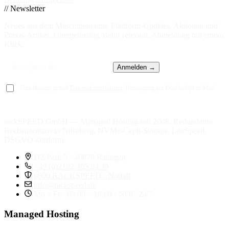
// Newsletter
Neues aus dem Maschinenraum: Plattform-Updates, Aktionen und
Praxis-Artikel. Unregelmäßig, dafür relevant. Abmeldung mit einem
Klick.
Anmelden →
Einwilligung gemäß
Datenschutzerklärung
, Bestätigung per Double-Opt-in-Mail.
rackSPEED GmbH — Managed Hosting seit 2008. Redundante
Rechenzentren in Nürnberg, NVMe-Ceph-Storage, LiteSpeed,
DSGVO-konform.
D2-Park 5 · 40878 Ratingen
+49 (0)2102 305 84 30
0800 RACKSPEED · Notfall
info@rackspeed.de
Mo – Fr · 09:00 – 18:00 · NOC 24/7
Managed Hosting