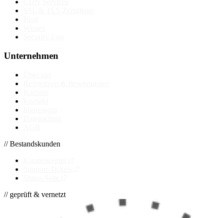
CDN Services
SSL & TLS Zertifikate
Blog
Wissen
Security-Log
Unternehmen
Über uns
Referenzen & Bewertungen
Karriere
Kontakt
Impressum
Datenschutz
AGB
// Bestandskunden
Kundencenter
Support-Tickets
Status-Seite
// geprüft & vernetzt