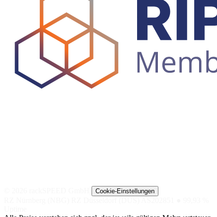
© 2026 rackSPEED GmbH
Cookie-Einstellungen
RZ Nürnberg (NBG)
RZ Düsseldorf (DUS)
AS202851
● 99,93 %
Uptime