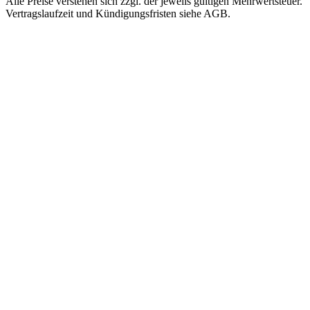
Alle Preise verstehen sich zzgl. der jeweils gültigen Mehrwertsteuer.
Vertragslaufzeit und Kündigungsfristen siehe AGB.
NACH
NACH TIER
SPEZIAL
ANWENDUNG
Managed
Nextcloud
SHOP-
Hosting
DSGVO-KONFORME
Hosting
CLOUD
GETEILTE
LITESPEED-
BigBlueButton
UMGEBUNG
Magento
VIDEOKONFERENZEN,
Managed
EU-DSGVO
Server
Shopware
OpenSearch
VM AUF NVME-
SINGLE-NODE /
CEPH
Pimcore
CLUSTER
Managed
GPU / KI (2×
WordPress
Cluster
L40)
AKTIV-AKTIV,
MANAGED AI-
HA-SETUP
MODELLE
Proxmox
Backup Server
MANAGED BACKUP-
ZIEL