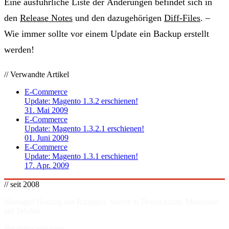
Eine ausführliche Liste der Änderungen befindet sich in
den
Release Notes
und den dazugehörigen
Diff-Files
. –
Wie immer sollte vor einem Update ein Backup erstellt
werden!
// Verwandte Artikel
E-Commerce
Update: Magento 1.3.2 erschienen!
31. Mai 2009
E-Commerce
Update: Magento 1.3.2.1 erschienen!
01. Juni 2009
E-Commerce
Update: Magento 1.3.1 erschienen!
17. Apr. 2009
// seit 2008
Managed Hosting aus Ratingen. Server in
Deutschland
. Menschen
am Telefon.
Beratung anfragen →