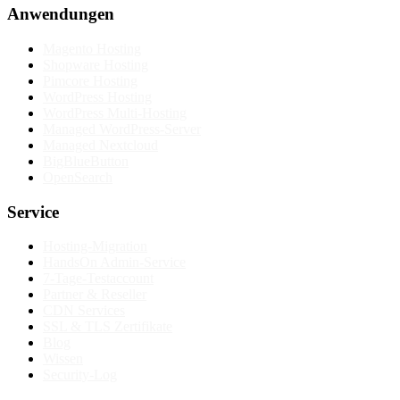
Anwendungen
Magento Hosting
Shopware Hosting
Pimcore Hosting
WordPress Hosting
WordPress Multi-Hosting
Managed WordPress-Server
Managed Nextcloud
BigBlueButton
OpenSearch
Service
Hosting-Migration
HandsOn Admin-Service
7-Tage-Testaccount
Partner & Reseller
CDN Services
SSL & TLS Zertifikate
Blog
Wissen
Security-Log