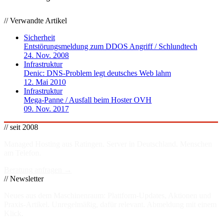
// Verwandte Artikel
Sicherheit
Entstörungsmeldung zum DDOS Angriff / Schlundtech
24. Nov. 2008
Infrastruktur
Denic: DNS-Problem legt deutsches Web lahm
12. Mai 2010
Infrastruktur
Mega-Panne / Ausfall beim Hoster OVH
09. Nov. 2017
// seit 2008
Managed Hosting aus Ratingen. Server in
Deutschland
. Menschen
am Telefon.
Beratung anfragen →
// Newsletter
Neues aus dem Maschinenraum: Plattform-Updates, Aktionen und
Praxis-Artikel. Unregelmäßig, dafür relevant. Abmeldung mit einem
Klick.