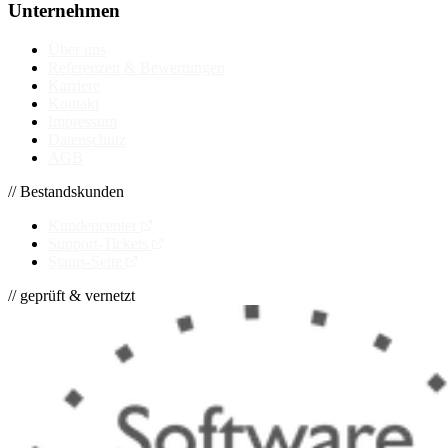
Unternehmen
Über uns
Referenzen & Bewertungen
Karriere
Kontakt
Impressum
Datenschutz
AGB
// Bestandskunden
Kundencenter
Support-Tickets
Status-Seite
// geprüft & vernetzt