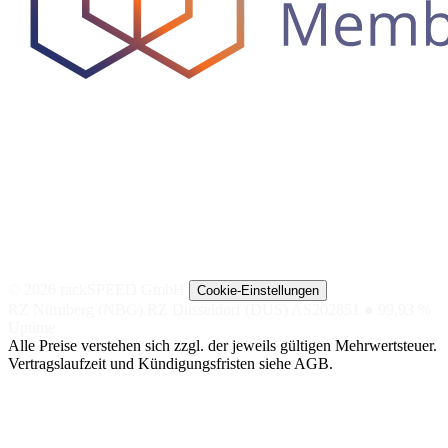
© 2026 rackSPEED GmbH
Cookie-Einstellungen
RZ Nürnberg (NBG)
RZ Düsseldorf (DUS)
AS202851
● 99,93 %
Uptime
Alle Preise verstehen sich zzgl. der jeweils gültigen Mehrwertsteuer.
Vertragslaufzeit und Kündigungsfristen siehe AGB.
NACH
NACH TIER
SPEZIAL
ANWENDUNG