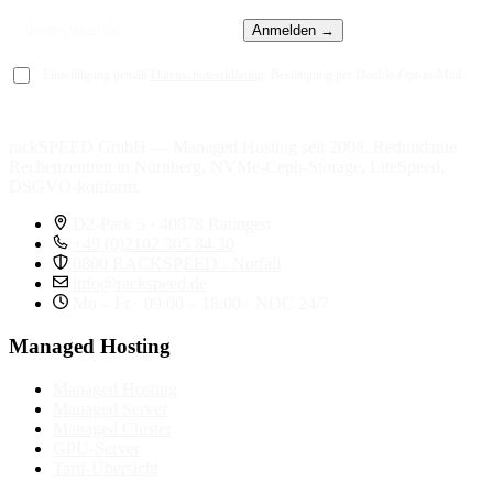
Anmelden →
Einwilligung gemäß
Datenschutzerklärung
, Bestätigung per Double-Opt-in-Mail.
rackSPEED GmbH — Managed Hosting seit 2008. Redundante
Rechenzentren in Nürnberg, NVMe-Ceph-Storage, LiteSpeed,
DSGVO-konform.
D2-Park 5 · 40878 Ratingen
+49 (0)2102 305 84 30
0800 RACKSPEED · Notfall
info@rackspeed.de
Mo – Fr · 09:00 – 18:00 · NOC 24/7
Managed Hosting
Managed Hosting
Managed Server
Managed Cluster
GPU-Server
Tarif-Übersicht